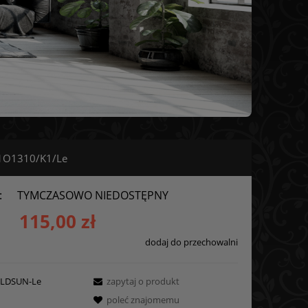
 1O1310/K1/Le
:
TYMCZASOWO NIEDOSTĘPNY
115,00 zł
dodaj do przechowalni
LDSUN-Le
zapytaj o produkt
poleć znajomemu