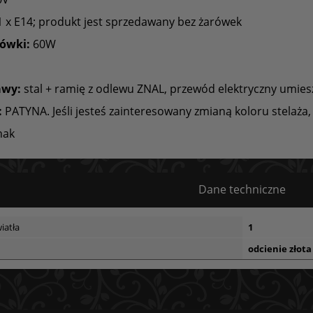
 x E14; produkt jest sprzedawany bez żarówek
ówki:
60W
awy:
stal + ramię z odlewu ZNAL, przewód elektryczny umie
:
PATYNA. Jeśli jesteś zainteresowany zmianą koloru stelaża, 
hak
Dane techniczne
iatła
1
odcienie złota