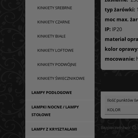
KINKIETY SREBRNE
typ żarówki:
1
moc max. żar
KINKIETY CZARNE
IP:
IP20
KINKIETY BIAŁE
materiał opr
kolor oprawy
KINKIETY LOFTOWE
mocowanie:
KINKIETY PODWÓJNE
KINKIETY ŚWIECZNIKOWE
LAMPY PODŁOGOWE
Ilość punktów św
LAMPKI NOCNE / LAMPY
KOLOR
STOŁOWE
Bezpieczeństwo
LAMPY Z KRYSZTAŁAMI