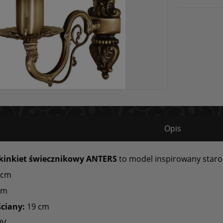
Opis
kinkiet świecznikowy ANTERS
to model inspirowany star
 cm
cm
ściany:
19 cm
0V