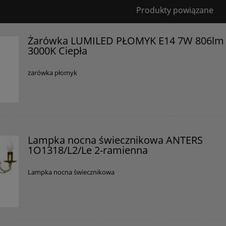
Bezpieczeństwo
Produkty powiązane
Certyfikaty i ostrzeżenie bezpieczeństwa
Żarówka LUMILED PŁOMYK E14 7W 806lm
3000K Ciepła
Posiada oznaczenie CE (zgodność z normami UE).
Producent
żarówka płomyk
GOLDSUN
Starzyńskiego 6
42-224 Częstochowa, Polska
info@goldsun-lampy.pl
Lampka nocna świecznikowa ANTERS
1O1318/L2/Le 2-ramienna
Lampka nocna świecznikowa