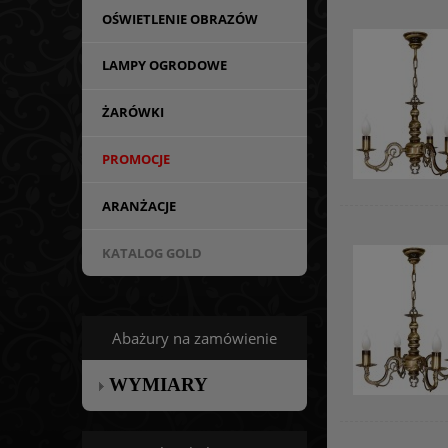
OŚWIETLENIE OBRAZÓW
LAMPY OGRODOWE
ŻARÓWKI
PROMOCJE
ARANŻACJE
KATALOG GOLD
Abażury na zamówienie
WYMIARY