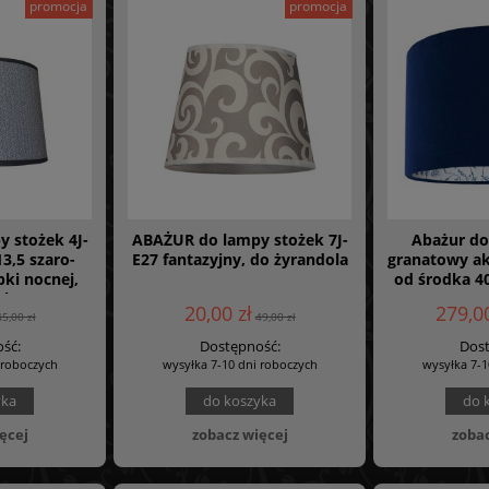
promocja
promocja
 stożek 4J-
ABAŻUR do lampy stożek 7J-
Abażur do
3,5 szaro-
E27 fantazyjny, do żyrandola
granatowy a
ki nocnej,
od środka 4
ola
wys 25 
20,00 zł
279,00
45,00 zł
49,00 zł
ść:
Dostępność:
Dost
 roboczych
wysyłka 7-10 dni roboczych
wysyłka 7-1
yka
do koszyka
do 
ęcej
zobacz więcej
zobac