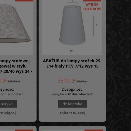
WYBÓR
KOLORÓW
lampy stołowej
ABAŻUR do lampy stożek 2S-
gowej w stylu
E14 biały PCV 7/12 wys 15
7 20/40 wys 24 -
EN 006
 zł
25,00 zł
299,00 zł
30,00 zł
ępność:
Dostępność:
0 dni roboczych
wysyłka 7-10 dni roboczych
koszyka
do koszyka
z więcej
zobacz więcej