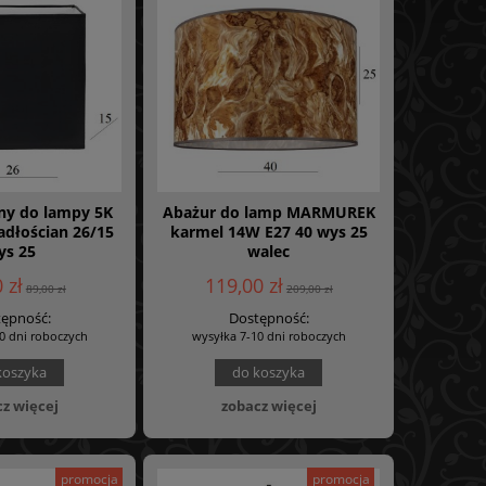
ny do lampy 5K
Abażur do lamp MARMUREK
adłościan 26/15
karmel 14W E27 40 wys 25
ys 25
walec
 zł
119,00 zł
89,00 zł
209,00 zł
ępność:
Dostępność:
0 dni roboczych
wysyłka 7-10 dni roboczych
koszyka
do koszyka
z więcej
zobacz więcej
promocja
promocja