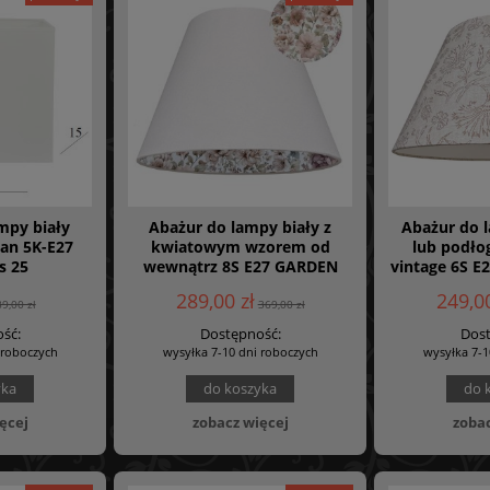
mpy biały
Abażur do lampy biały z
Abażur do 
ian 5K-E27
kwiatowym wzorem od
lub podło
s 25
wewnątrz 8S E27 GARDEN
vintage 6S E2
22/45 wys 30 - 018 PREMIUM
LIN
289,00 zł
249,00
89,00 zł
369,00 zł
ść:
Dostępność:
Dost
 roboczych
wysyłka 7-10 dni roboczych
wysyłka 7-1
yka
do koszyka
do 
ęcej
zobacz więcej
zobac