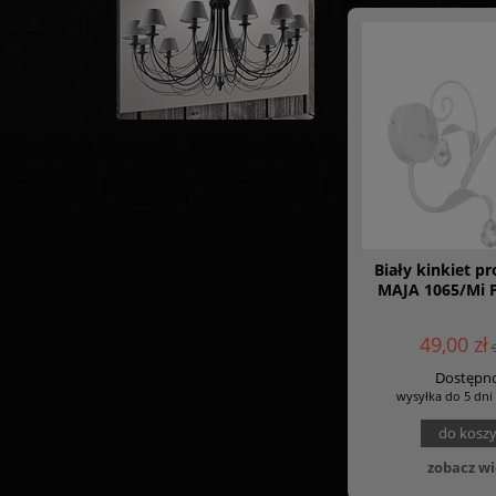
Biały kinkiet p
MAJA 1065/Mi
49,00 zł
Dostępno
wysyłka do 5 dni
do kosz
zobacz wi