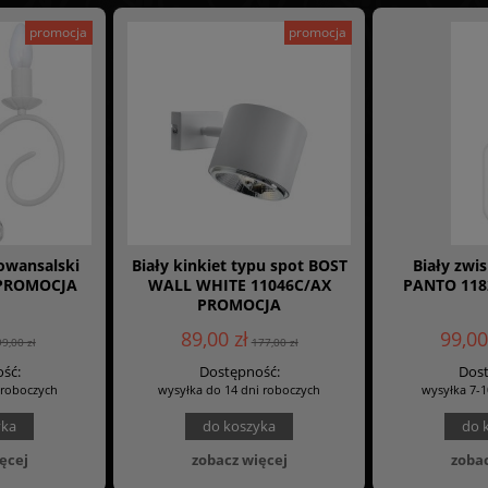
promocja
promocja
rowansalski
Biały kinkiet typu spot BOST
Biały zwi
 PROMOCJA
WALL WHITE 11046C/AX
PANTO 1182
PROMOCJA
89,00 zł
99,00
99,00 zł
177,00 zł
ść:
Dostępność:
Dost
 roboczych
wysyłka do 14 dni roboczych
wysyłka 7-1
yka
do koszyka
do 
ęcej
zobacz więcej
zobac