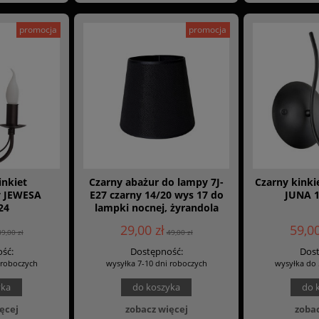
promocja
promocja
inkiet
Czarny abażur do lampy 7J-
Czarny kinki
y JEWESA
E27 czarny 14/20 wys 17 do
JUNA 
24
lampki nocnej, żyrandola
29,00 zł
59,00
89,00 zł
49,00 zł
ść:
Dostępność:
Dost
 roboczych
wysyłka 7-10 dni roboczych
wysyłka do 
yka
do koszyka
do 
ęcej
zobacz więcej
zobac