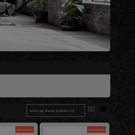
Sortuj wg:
Nazwa produktu A-Z
promocja
promocja