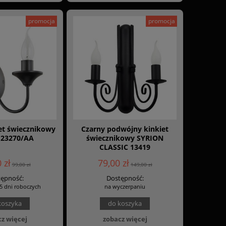
promocja
promocja
et świecznikowy
Czarny podwójny kinkiet
123270/AA
świecznikowy SYRION
CLASSIC 13419
 zł
79,00 zł
99,00 zł
149,00 zł
ępność:
Dostępność:
5 dni roboczych
na wyczerpaniu
koszyka
do koszyka
z więcej
zobacz więcej