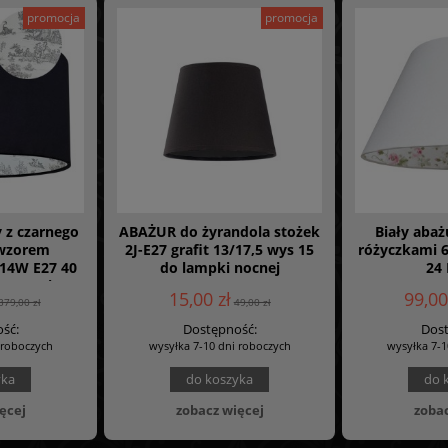
promocja
promocja
 z czarnego
ABAŻUR do żyrandola stożek
Biały abaż
 wzorem
2J-E27 grafit 13/17,5 wys 15
różyczkami 6
14W E27 40
do lampki nocnej
24
07 premium
15,00 zł
99,00
379,00 zł
49,00 zł
ść:
Dostępność:
Dost
 roboczych
wysyłka 7-10 dni roboczych
wysyłka 7-1
yka
do koszyka
do 
ęcej
zobacz więcej
zobac