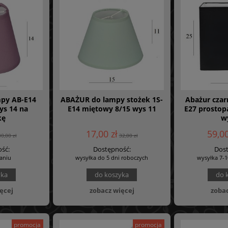
py AB-E14
ABAŻUR do lampy stożek 1S-
Abażur czar
ys 14 na
E14 miętowy 8/15 wys 11
E27 prostop
kę
w
17,00 zł
59,00
30,00 zł
32,00 zł
ść:
Dostępność:
Dost
aniu
wysyłka do 5 dni roboczych
wysyłka 7-1
yka
do koszyka
do 
ęcej
zobacz więcej
zobac
promocja
promocja