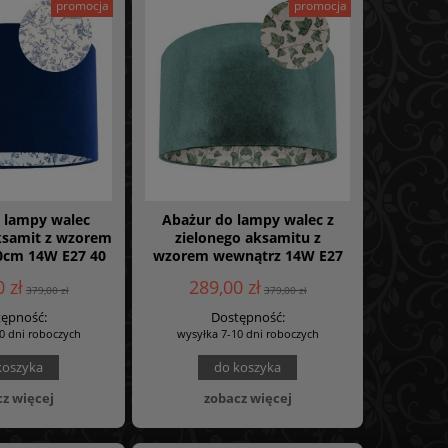
promocja
promocja
 lampy walec
Abażur do lampy walec z
ksamit z wzorem
zielonego aksamitu z
0cm 14W E27 40
wzorem wewnątrz 14W E27
VINTAGE 008
40 wys 25 BLUSZCZ 009
 zł
289,00 zł
379,00 zł
379,00 zł
ępność:
Dostępność:
0 dni roboczych
wysyłka 7-10 dni roboczych
koszyka
do koszyka
z więcej
zobacz więcej