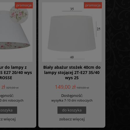
promocja
promocja
ur do lampy z
Biały abażur stożek 40cm do
S E27 20/40 wys
lampy stojącej 2T-E27 35/40
 ROSSE
wys 25
 zł
149,00 zł
329,00 zł
189,00 zł
ępność:
Dostępność:
0 dni roboczych
wysyłka 7-10 dni roboczych
koszyka
do koszyka
z więcej
zobacz więcej