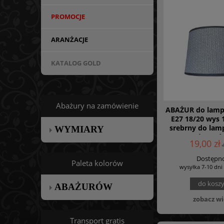
PROMOCJE
ARANŻACJE
KATALOG GOLD
Abażury na zamówienie
ABAŻUR do lampy
E27 18/20 wys 1
srebrny do lamp
WYMIARY
żyrand
19,00 zł
Dostępno
Paleta kolorów
wysyłka 7-10 dni
do kosz
ABAŻURÓW
zobacz wi
Transport gratis