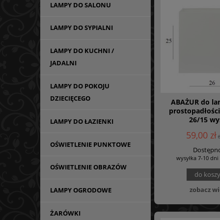
LAMPY DO SALONU
LAMPY DO SYPIALNI
LAMPY DO KUCHNI /
JADALNI
LAMPY DO POKOJU
DZIECIĘCEGO
ABAŻUR do la
prostopadłośc
26/15 wy
LAMPY DO ŁAZIENKI
59,00 zł
OŚWIETLENIE PUNKTOWE
Dostępno
wysyłka 7-10 dni
OŚWIETLENIE OBRAZÓW
do kosz
zobacz wi
LAMPY OGRODOWE
ŻARÓWKI