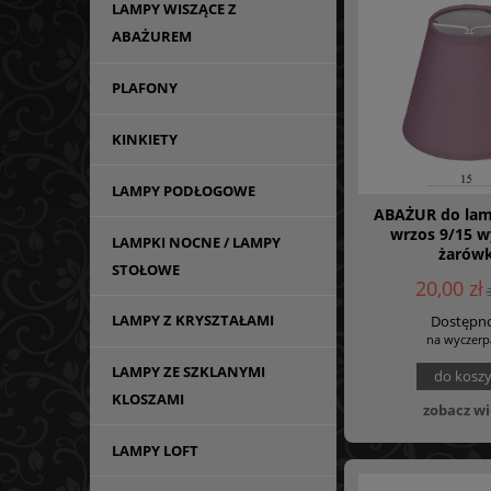
LAMPY WISZĄCE Z
ABAŻUREM
PLAFONY
KINKIETY
LAMPY PODŁOGOWE
ABAŻUR do lam
wrzos 9/15 w
LAMPKI NOCNE / LAMPY
żarów
STOŁOWE
20,00 zł
LAMPY Z KRYSZTAŁAMI
Dostępno
na wyczerp
LAMPY ZE SZKLANYMI
do kosz
KLOSZAMI
zobacz wi
LAMPY LOFT