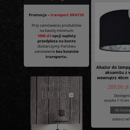
Promocja –
transport GRATIS!
Przy zamówieniu produktów
na kwotę minimum
1000 zł
i opcji zapłaty
przedpłata na konto
dostarczymy Państwu
zamówienie
bez kosztów
transportu.
Abażur do lampy
aksamitu z
wewnątrz 40cm 
wys 25 TOILE 0
289,00 zł
Dostępno
wysyłka 7-10 dni
do kosz
zobacz wi