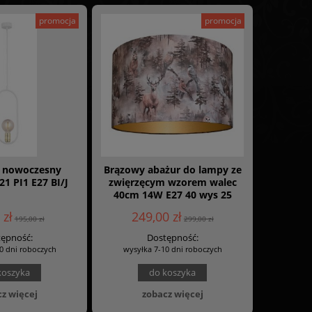
promocja
promocja
s nowoczesny
Brązowy abażur do lampy ze
1 PI1 E27 BI/J
zwięrzęcym wzorem walec
40cm 14W E27 40 wys 25
FOREST 016
 zł
249,00 zł
195,00 zł
299,00 zł
ępność:
Dostępność:
0 dni roboczych
wysyłka 7-10 dni roboczych
koszyka
do koszyka
z więcej
zobacz więcej