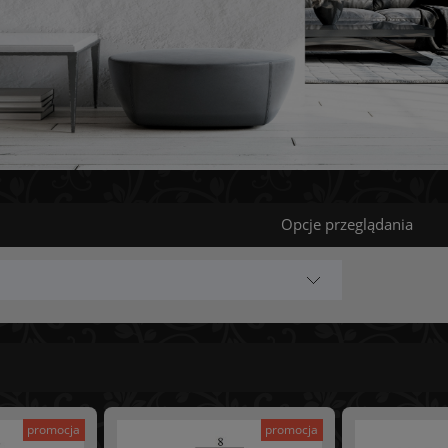
Opcje przeglądania
promocja
promocja