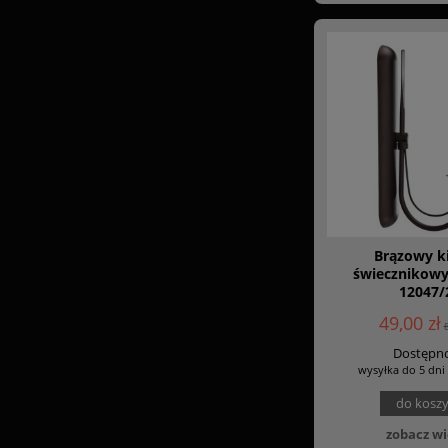
Brązowy k
świecznikow
12047/
49,00 zł
Dostępno
wysyłka do 5 dni
do kosz
zobacz wi