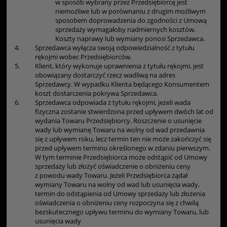
w sposób wybrany przez Przedsiębiorcę jest
niemożliwe lub w porównaniu z drugim możliwym
sposobem doprowadzenia do zgodności z Umową
sprzedaży wymagałoby nadmiernych kosztów.
Koszty naprawy lub wymiany ponosi Sprzedawca.
4.
Sprzedawca wyłącza swoją odpowiedzialność z tytułu
rękojmi wobec Przedsiębiorców.
5.
Klient, który wykonuje uprawnienia z tytułu rękojmi, jest
obowiązany dostarczyć rzecz wadliwą na adres
Sprzedawcy. W wypadku Klienta będącego Konsumentem
koszt dostarczenia pokrywa Sprzedawca.
6.
Sprzedawca odpowiada z tytułu rękojmi, jeżeli wada
fizyczna zostanie stwierdzona przed upływem dwóch lat od
wydania Towaru Przedsiębiorcy. Roszczenie o usunięcie
wady lub wymianę Towaru na wolny od wad przedawnia
się z upływem roku, lecz termin ten nie może zakończyć się
przed upływem terminu określonego w zdaniu pierwszym.
W tym terminie Przedsiębiorca może odstąpić od Umowy
sprzedaży lub złożyć oświadczenie o obniżeniu ceny
z powodu wady Towaru. Jeżeli Przedsiębiorca żądał
wymiany Towaru na wolny od wad lub usunięcia wady,
termin do odstąpienia od Umowy sprzedaży lub złożenia
oświadczenia o obniżeniu ceny rozpoczyna się z chwilą
bezskutecznego upływu terminu do wymiany Towaru, lub
usunięcia wady