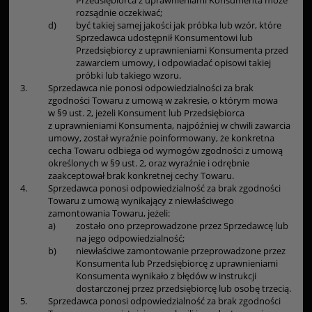
Przedsiębiorca z uprawnieniami Konsumenta może
rozsądnie oczekiwać;
d)
być takiej samej jakości jak próbka lub wzór, które
Sprzedawca udostępnił Konsumentowi lub
Przedsiębiorcy z uprawnieniami Konsumenta przed
zawarciem umowy, i odpowiadać opisowi takiej
próbki lub takiego wzoru.
3.
Sprzedawca nie ponosi odpowiedzialności za brak
zgodności Towaru z umową w zakresie, o którym mowa
w §9 ust. 2, jeżeli Konsument lub Przedsiębiorca
z uprawnieniami Konsumenta, najpóźniej w chwili zawarcia
umowy, został wyraźnie poinformowany, że konkretna
cecha Towaru odbiega od wymogów zgodności z umową
określonych w §9 ust. 2, oraz wyraźnie i odrębnie
zaakceptował brak konkretnej cechy Towaru.
4.
Sprzedawca ponosi odpowiedzialność za brak zgodności
Towaru z umową wynikający z niewłaściwego
zamontowania Towaru, jeżeli:
a)
zostało ono przeprowadzone przez Sprzedawcę lub
na jego odpowiedzialność;
b)
niewłaściwe zamontowanie przeprowadzone przez
Konsumenta lub Przedsiębiorcę z uprawnieniami
Konsumenta wynikało z błędów w instrukcji
dostarczonej przez przedsiębiorcę lub osobę trzecią.
5.
Sprzedawca ponosi odpowiedzialność za brak zgodności