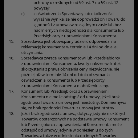
ochrony określonych od §9 ust. 7 do §9 ust. 12
powyżej;
e)
z oświadczenia Sprzedawcy lub okoliczności
wyraźnie wynika, że nie doprowadzi on Towaru do
zgodności z umową w rozsądnym czasie lub bez
nadmiernych niedogodności dla Konsumenta lub
Przedsiębiorcy z uprawnieniami Konsumenta.
15.
Sprzedawca jest obowiązany udzielić odpowiedzi na
reklamację konsumenta w terminie 14 dni od dnia jej
otrzymania.
16.
Sprzedawca zwraca Konsumentowi lub Przedsiębiorcy
z uprawnieniami Konsumenta, kwoty należne wskutek
skorzystania z prawa obniżenia ceny niezwłocznie, nie
później niż w terminie 14 dni od dnia otrzymania
oświadczenia Konsumenta lub Przedsiębiorcy
z uprawnieniami Konsumenta o obniżeniu ceny.
17.
Konsument lub Przedsiębiorca z uprawnieniami
Konsumenta nie może odstąpić od umowy, jeżeli brak
zgodności Towaru z umową jest nieistotny. Domniemywa
się, że brak zgodności Towaru z umową jest istotny.
18.
Jeżeli brak zgodności z umową dotyczy jedynie niektórych
Towarów dostarczonych na podstawie umowy Konsument
lub Przedsiębiorca z uprawnieniami Konsumenta może
odstąpić od umowy jedynie w odniesieniu do tych
Towarów, a także w odniesieniu do innych Towarów