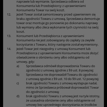
naprawie lub wymianie. Sprzedawca odbiera od
Konsumenta lub Przedsiębiorcy z uprawnieniami
Konsumenta Towar na swój koszt.
12.
Jeżeli Towar został zamontowany przed ujawnieniem się
braku zgodności Towaru z umową, Sprzedawca demontuje
towar oraz montuje go ponownie po dokonaniu naprawy
lub wymiany albo zleca wykonanie tych czynności na swój
koszt.
13.
Konsument lub Przedsiębiorca z uprawnieniami
Konsumenta nie jest zobowiązany do zapłaty za zwykłe
korzystanie z Towaru, który następnie został wymieniony.
14.
Jeżeli Towar jest niezgodny z umową Konsument lub
Przedsiębiorca z uprawnieniami Konsumenta może złożyć
oświadczenie o obniżeniu ceny albo odstąpieniu od
umowy, gdy:
a)
Sprzedawca odmówił doprowadzenia Towaru do
zgodności z umową zgodnie z §9 ust. 8 powyżej;
b)
Sprzedawca nie doprowadził Towaru do zgodności
z umową zgodnie z §9 ust. 10 do §9 ust. 12 powyżej;
c)
brak zgodności Towaru z umową występuje nadal,
mimo że Sprzedawca próbował doprowadzić Towar
do zgodności z umową;
d)
brak zgodności Towaru z umową jest na tyle istotny,
że uzasadnia obniżenie ceny albo odstąpienie od
umowy bez uprzedniego skorzystania ze środków