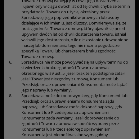
Towaru z umową istniejący w chwili jego dostarczenia
i ujawniony w ciągu dwóch lat od tej chwili, chyba że termin
przydatności Towaru do użycia, określony przez
Sprzedawcę, jego poprzedników prawnych lub osoby
działające w ich imieniu, jest dłuższy. Domniemywa się, że
brak zgodności Towaru z umową, który ujawnił się przed
upływem dwóch lat od chwili dostarczenia towaru, istniał
w chwili jego dostarczenia, o ile nie zostanie udowodnione
inaczej lub domniemania tego nie można pogodzić ze
specyfiką Towaru lub charakterem braku zgodności
Towaru z umową.
6.
Sprzedawca nie może powoływać się na upływ terminu do
stwierdzenia braku zgodności Towaru z umową
określonego w §9 ust. 5, jeżeli brak ten podstępnie zataił.
7.
Jeżeli Towar jest niezgodny z umową, Konsument lub
Przedsiębiorca z uprawnieniami Konsumenta może żądać
jego naprawy lub wymiany.
8.
Sprzedawca może dokonać wymiany, gdy Konsument lub
Przedsiębiorca z uprawnieniami Konsumenta żąda
naprawy, lub Sprzedawca może dokonać naprawy, gdy
Konsument lub Przedsiębiorca z uprawnieniami
Konsumenta żąda wymiany, jeżeli doprowadzenie do
zgodności Towaru z umową w sposób wybrany przez
Konsumenta lub Przedsiębiorcę z uprawnieniami
Konsumenta jest niemożliwe albo wymagałoby