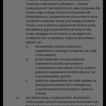
Towarów z elementami cyfrowymi – również
funkcjonalność i kompatybilność, jakie są typowe dla
Towaru tego rodzaju i których Konsument lub
Przedsiębiorca z uprawnieniami Konsumenta może
rozsądnie oczekiwać, biorąc pod uwagę charakter
Towaru oraz publiczne zapewnienie złożone przez
Sprzedawcę, jego poprzedników prawnych lub
osoby działające w ich imieniu, w szczególności
w reklamie lub na etykiecie, chyba że Sprzedawca
wykaże, że:
a.
nie wiedział o danym publicznym
zapewnieniu i oceniając rozsądnie, nie mógł
o nim wiedzieć;
b.
przed zawarciem umowy publiczne
zapewnienie zostało sprostowane
z zachowaniem warunków i formy, w jakich
publiczne zapewnienie zostało złożone, lub
w porównywalny sposób;
c.
publiczne zapewnienie nie miało wpływu na
decyzję Konsumenta lub Przedsiębiorcy
z uprawnieniami Konsumenta o zawarciu
umowy.
c)
być dostarczany z opakowaniem, akcesoriami
i instrukcjami, których dostarczenia Konsument lub