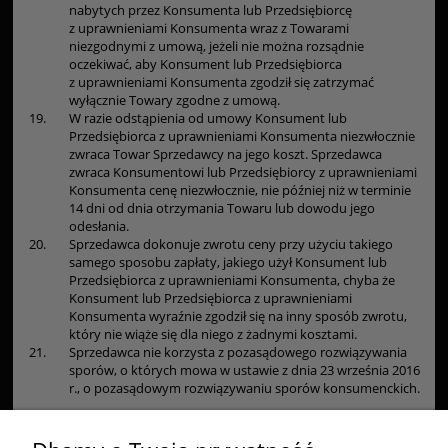
nabytych przez Konsumenta lub Przedsiębiorcę
z uprawnieniami Konsumenta wraz z Towarami
niezgodnymi z umową, jeżeli nie można rozsądnie
oczekiwać, aby Konsument lub Przedsiębiorca
z uprawnieniami Konsumenta zgodził się zatrzymać
wyłącznie Towary zgodne z umową.
19.
W razie odstąpienia od umowy Konsument lub
Przedsiębiorca z uprawnieniami Konsumenta niezwłocznie
zwraca Towar Sprzedawcy na jego koszt. Sprzedawca
zwraca Konsumentowi lub Przedsiębiorcy z uprawnieniami
Konsumenta cenę niezwłocznie, nie później niż w terminie
14 dni od dnia otrzymania Towaru lub dowodu jego
odesłania.
20.
Sprzedawca dokonuje zwrotu ceny przy użyciu takiego
samego sposobu zapłaty, jakiego użył Konsument lub
Przedsiębiorca z uprawnieniami Konsumenta, chyba że
Konsument lub Przedsiębiorca z uprawnieniami
Konsumenta wyraźnie zgodził się na inny sposób zwrotu,
który nie wiąże się dla niego z żadnymi kosztami.
21.
Sprzedawca nie korzysta z pozasądowego rozwiązywania
sporów, o których mowa w ustawie z dnia 23 września 2016
r., o pozasądowym rozwiązywaniu sporów konsumenckich.