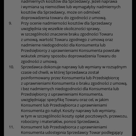
nadmiernych kosztów dla Sprzedawcy. Jeżeli naprawa
i wymiana są niemożliwe lub wymagałyby nadmiernych
kosztów dla Sprzedawcy, może on odmówić
doprowadzenia towaru do zgodności z umową.
9.
Przy ocenie nadmierności kosztów dla Sprzedawcy
uwzględnia się wszelkie okoliczności sprawy,
w szczególności znaczenie braku zgodności Towaru
z umową, wartość Towaru zgodnego z umową oraz
nadmierne niedogodności dla Konsumenta lub
Przedsiębiorcy z uprawnieniami Konsumenta powstałe
wskutek zmiany sposobu doprowadzenia Towaru do
zgodności z umową.
10.
Sprzedawca dokonuje naprawy lub wymiany w rozsądnym
czasie od chwili, w której Sprzedawca został
poinformowany przez Konsumenta lub Przedsiębiorcę
z uprawnieniami Konsumenta o braku zgodności z umową,
i bez nadmiernych niedogodności dla Konsumenta lub
Przedsiębiorcy z uprawnieniami Konsumenta,
uwzględniając specyfikę Towaru oraz cel, w jakim
Konsument lub Przedsiębiorca z uprawnieniami
Konsumenta go nabył. Koszty naprawy lub wymiany,
w tym w szczególności koszty opłat pocztowych, przewozu,
robocizny i materiałów, ponosi Sprzedawca.
11.
Konsument lub Przedsiębiorca z uprawnieniami
Konsumenta udostępnia Sprzedawcy Towar podlegający