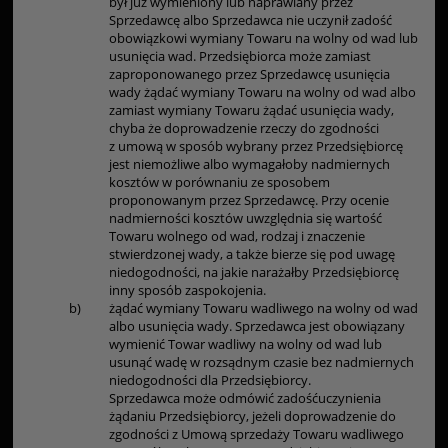
był już wymieniony lub naprawiany przez
Sprzedawcę albo Sprzedawca nie uczynił zadość
obowiązkowi wymiany Towaru na wolny od wad lub
usunięcia wad. Przedsiębiorca może zamiast
zaproponowanego przez Sprzedawcę usunięcia
wady żądać wymiany Towaru na wolny od wad albo
zamiast wymiany Towaru żądać usunięcia wady,
chyba że doprowadzenie rzeczy do zgodności
z umową w sposób wybrany przez Przedsiębiorcę
jest niemożliwe albo wymagałoby nadmiernych
kosztów w porównaniu ze sposobem
proponowanym przez Sprzedawcę. Przy ocenie
nadmierności kosztów uwzględnia się wartość
Towaru wolnego od wad, rodzaj i znaczenie
stwierdzonej wady, a także bierze się pod uwagę
niedogodności, na jakie narażałby Przedsiębiorcę
inny sposób zaspokojenia.
b)
żądać wymiany Towaru wadliwego na wolny od wad
albo usunięcia wady. Sprzedawca jest obowiązany
wymienić Towar wadliwy na wolny od wad lub
usunąć wadę w rozsądnym czasie bez nadmiernych
niedogodności dla Przedsiębiorcy.
Sprzedawca może odmówić zadośćuczynienia
żądaniu Przedsiębiorcy, jeżeli doprowadzenie do
zgodności z Umową sprzedaży Towaru wadliwego