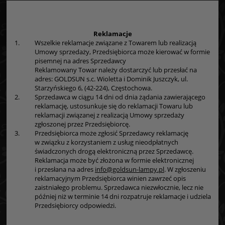
Reklamacje
1.
Wszelkie reklamacje związane z Towarem lub realizacją
Umowy sprzedaży, Przedsiębiorca może kierować w formie
pisemnej na adres Sprzedawcy
Reklamowany Towar należy dostarczyć lub przesłać na
adres: GOLDSUN s.c. Wioletta i Dominik Juszczyk, ul.
Starzyńskiego 6, (42-224), Częstochowa.
2.
Sprzedawca w ciągu 14 dni od dnia żądania zawierającego
reklamację, ustosunkuje się do reklamacji Towaru lub
reklamacji związanej z realizacją Umowy sprzedaży
zgłoszonej przez Przedsiębiorcę.
3.
Przedsiębiorca może zgłosić Sprzedawcy reklamację
w związku z korzystaniem z usług nieodpłatnych
świadczonych drogą elektroniczną przez Sprzedawcę.
Reklamacja może być złożona w formie elektronicznej
i przesłana na adres
info@goldsun-lampy.pl
. W zgłoszeniu
reklamacyjnym Przedsiębiorca winien zawrzeć opis
zaistniałego problemu. Sprzedawca niezwłocznie, lecz nie
później niż w terminie 14 dni rozpatruje reklamacje i udziela
Przedsiębiorcy odpowiedzi.