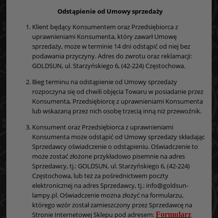
Odst
ą
pienie od Umowy sprzeda
ż
y
Klient będący Konsumentem oraz Przedsiębiorca z
uprawnieniami Konsumenta, który zawarł Umowę
sprzedaży, może w terminie 14 dni odstąpić od niej bez
podawania przyczyny. Adres do zwrotu oraz reklamacji:
GOLDSUN, ul. Starzyńskiego 6, (42-224) Częstochowa.
Bieg terminu na odstąpienie od Umowy sprzedaży
rozpoczyna się od chwili objęcia Towaru w posiadanie przez
Konsumenta, Przedsiębiorcę z uprawnieniami Konsumenta
lub wskazaną przez nich osobę trzecią inną niż przewoźnik.
Konsument oraz Przedsiębiorca z uprawnieniami
Konsumenta może odstąpić od Umowy sprzedaży składając
Sprzedawcy oświadczenie o odstąpieniu. Oświadczenie to
może zostać złożone przykładowo pisemnie na adres
Sprzedawcy, tj.: GOLDSUN, ul. Starzyńskiego 6, (42-224)
Częstochowa, lub też za pośrednictwem poczty
elektronicznej na adres Sprzedawcy, tj.: info@goldsun-
lampy.pl. Oświadczenie można złożyć na formularzu,
którego wzór został zamieszczony przez Sprzedawcę na
Stronie Internetowej Sklepu pod adresem:
Formularz