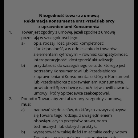
Niezgodność towaru z umową
Reklamacja Konsumenta oraz Przedsiębiorcy
z uprawnieniami Konsumenta
1.
Towar jest zgodny z umową, jeżeli zgodne z umową
pozostają w szczególności jego:
a)
opis, rodzaj, ilość, jakość, kompletność
i funkcjonalność, a w odniesieniu do towarów
z elementami cyfrowymi – również kompatybilność,
interoperacyjność i dostępność aktualizacji;
b)
przydatność do szczególnego celu, do którego jest
potrzebny Konsumentowi lub Przedsiębiorcy
z uprawnieniami Konsumenta, o którym Konsument
lub Przedsiębiorca z uprawnieniami Konsumenta,
powiadomił Sprzedawcę najpóźniej w chwili zawarcia
umowy i który Sprzedawca zaakceptował.
2.
Ponadto Towar, aby został uznany za zgodny z umową,
musi:
a)
nadawać się do celów, do których zazwyczaj używa
się Towaru tego rodzaju, z uwzględnieniem
obowiązujących przepisów prawa, norm
technicznych lub dobrych praktyk;
b)
występować w takiej ilości i mieć takie cechy, w tym
Trwałość i bezpieczeństwo, a w odniesieniu do