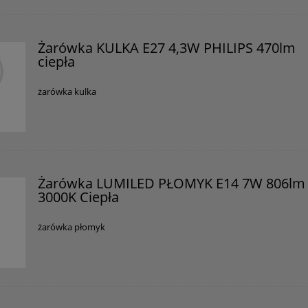
02-222 Warszawa, Polska
support.PhilipsLightingCEE@signify.com
Żarówka KULKA E27 4,3W PHILIPS 470lm
ciepła
żarówka kulka
Żarówka LUMILED PŁOMYK E14 7W 806lm
3000K Ciepła
żarówka płomyk