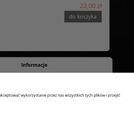
22,00 zł
do koszyka
Informacje
O nas
Kontakt
kceptować wykorzystanie przez nas wszystkich tych plików i przejść
ty, odbiór osobisty:
ul. Starzyńskiego 6, 42-224 Częstochowa
Strony www Poznań
DesignOrka