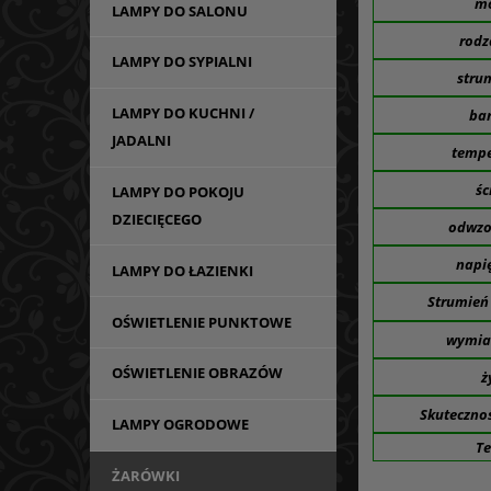
mo
LAMPY DO SALONU
rodza
LAMPY DO SYPIALNI
stru
LAMPY DO KUCHNI /
bar
JADALNI
tempe
śc
LAMPY DO POKOJU
DZIECIĘCEGO
odwzo
napię
LAMPY DO ŁAZIENKI
Strumień
OŚWIETLENIE PUNKTOWE
wymiar
OŚWIETLENIE OBRAZÓW
ż
Skuteczno
LAMPY OGRODOWE
Te
ŻARÓWKI