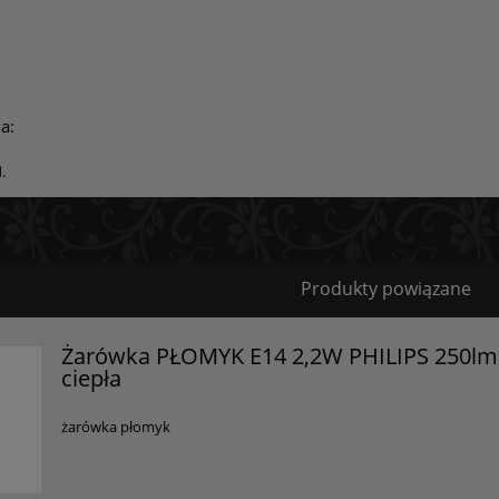
a:
.
Bezpieczeństwo
Produkty powiązane
Certyfikaty i ostrzeżenie bezpieczeństwa
Żarówka PŁOMYK E14 2,2W PHILIPS 250lm
ciepła
Posiada oznaczenie CE (zgodność z normami UE).
Producent
żarówka płomyk
PHILIPS
Al. Jerozolimskie 195B