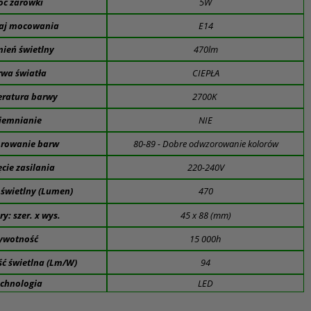
c żarówki
5W
j mocowania
E14
mień świetlny
470lm
wa światła
CIEPŁA
ratura barwy
2700K
iemnianie
NIE
rowanie barw
80-89 - Dobre odwzorowanie kolorów
cie zasilania
220-240V
 świetlny (Lumen)
470
y: szer. x wys.
45 x 88 (mm)
ywotność
15 000h
ść świetlna (Lm/W)
94
chnologia
LED