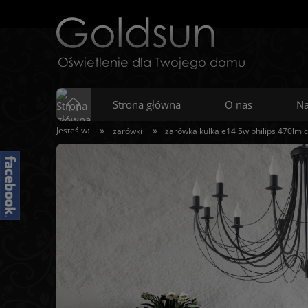
Strona główna
O nas
Na
»
»
Jesteś w:
żarówki
żarówka kulka e14 5w philips 470lm c