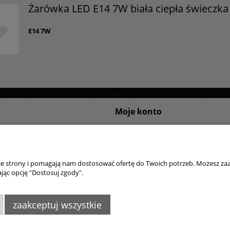
Żarówka LED E14 7W biała ciepła świeczka
E14 7W
Moje konto
sklepu internetowego
Logowanie
ywatności
Moje zamówienia
Przechowalnia
nie strony i pomagają nam dostosować ofertę do Twoich potrzeb. Możesz zaa
Ustawienia konta
jąc opcję "Dostosuj zgody".
zaakceptuj wszystkie
4395
,
info@goldsun-lampy.pl
Biuro, magazyn, zwro