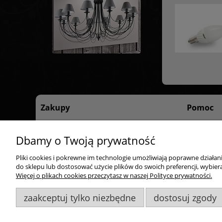
Zakupy
Pomoc
Czas realizacji zamówienia
Regulamin 
Dbamy o Twoją prywatność
Formy płatności
Polityka pr
Dostawa
Pliki cookies i pokrewne im technologie umożliwiają poprawne działa
Reklamacje i zwroty
do sklepu lub dostosować użycie plików do swoich preferencji, wybiera
Więcej o plikach cookies przeczytasz w naszej Polityce prywatności.
Odstąp od umowy tutaj
zaakceptuj tylko niezbędne
dostosuj zgody
Goldsun S.C.
, ul. Kukuczki 20/24, 42-224 Częstochowa,
60948
Wszelkie Prawa Zastrzeżone. ©
Goldsun
2011-2023