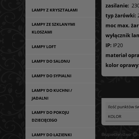
zasilanie:
23
LAMPY Z KRYSZTAŁAMI
typ żarówki:
2
LAMPY ZE SZKLANYMI
moc max. żar
KLOSZAMI
wyłącznik la
IP:
IP20
LAMPY LOFT
materiał opr
LAMPY DO SALONU
kolor oprawy
LAMPY DO SYPIALNI
LAMPY DO KUCHNI /
JADALNI
Ilość punktów św
LAMPY DO POKOJU
KOLOR
DZIECIĘCEGO
Bezpieczeństwo
LAMPY DO ŁAZIENKI