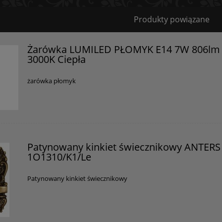
Bezpieczeństwo
Produkty powiązane
Certyfikaty i ostrzeżenie bezpieczeństwa
Żarówka LUMILED PŁOMYK E14 7W 806lm
3000K Ciepła
Posiada oznaczenie CE (zgodność z normami UE).
Producent
żarówka płomyk
GOLDSUN
Starzyńskiego 6
42-224 Częstochowa, Polska
info@goldsun-lampy.pl
Patynowany kinkiet świecznikowy ANTERS
1O1310/K1/Le
Patynowany kinkiet świecznikowy