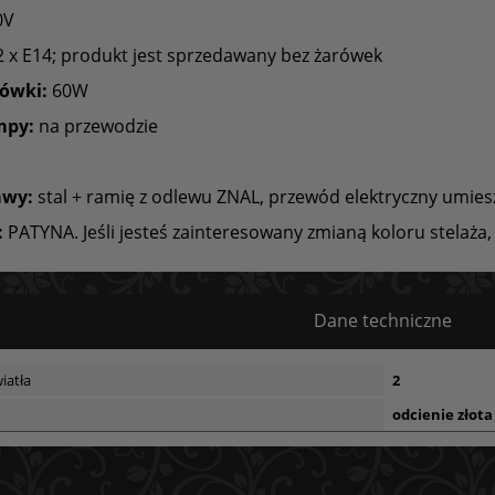
0V
 x E14; produkt jest sprzedawany bez żarówek
ówki:
60W
mpy:
na przewodzie
awy:
stal + ramię z odlewu ZNAL, przewód elektryczny umie
:
PATYNA. Jeśli jesteś zainteresowany zmianą koloru stelaża, 
Dane techniczne
iatła
2
odcienie złota