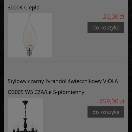
Producent
3000K Ciepła
GOLDSUN
22,00 zł
Starzyńskiego 6
42-224 Częstochowa, Polska
do koszyka
info@goldsun-lampy.pl
Stylowy czarny żyrandol świecznikowy VIOLA
O3005 W5 CZA/Le 5-płomienny
459,00 zł
do koszyka