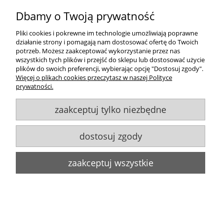
Dbamy o Twoją prywatność
Pliki cookies i pokrewne im technologie umożliwiają poprawne
działanie strony i pomagają nam dostosować ofertę do Twoich
potrzeb. Możesz zaakceptować wykorzystanie przez nas
wszystkich tych plików i przejść do sklepu lub dostosować użycie
plików do swoich preferencji, wybierając opcję "Dostosuj zgody".
Więcej o plikach cookies przeczytasz w naszej Polityce
prywatności.
Klasyczna lampa na ścianę kinkiet
świecznikowy OLIVER O3050 K1 BIA/Le
zaakceptuj tylko niezbędne
135,00 zł
dostosuj zgody
do koszyka
zaakceptuj wszystkie