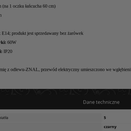
 (na 1 oczku łańcucha 60 cm)
m
 E14; produkt jest sprzedawany bez żarówek
ki:
60W
i:
IP20
ramię z odlewu-ZNAL, przewód elektryczny umieszczono we wgłębieniu
Dane techniczne
iatła
5
czarny