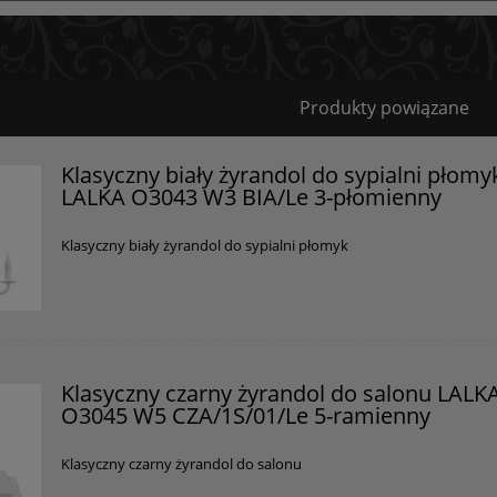
Bezpieczeństwo
Produkty powiązane
Certyfikaty i ostrzeżenie bezpieczeństwa
Klasyczny biały żyrandol do sypialni płomy
LALKA O3043 W3 BIA/Le 3-płomienny
Posiada oznaczenie CE (zgodność z normami UE).
Producent
Klasyczny biały żyrandol do sypialni płomyk
GOLDSUN
Starzyńskiego 6
42-224 Częstochowa, Polska
info@goldsun-lampy.pl
Klasyczny czarny żyrandol do salonu LALK
O3045 W5 CZA/1S/01/Le 5-ramienny
Klasyczny czarny żyrandol do salonu