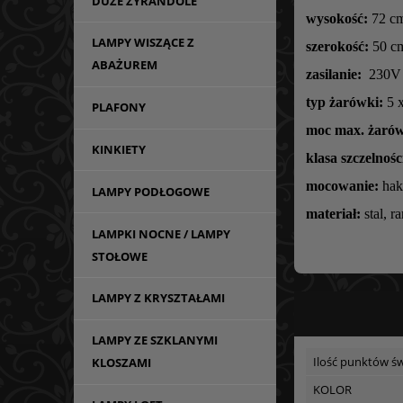
DUŻE ŻYRANDOLE
wysokość:
72 cm
LAMPY WISZĄCE Z
szerokość:
50 c
ABAŻUREM
zasilanie:
230V
typ żarówki:
5 x
PLAFONY
moc max. żarów
KINKIETY
klasa szczelnośc
mocowanie:
hak
LAMPY PODŁOGOWE
materiał:
stal, 
LAMPKI NOCNE / LAMPY
STOŁOWE
LAMPY Z KRYSZTAŁAMI
LAMPY ZE SZKLANYMI
Ilość punktów św
KLOSZAMI
KOLOR