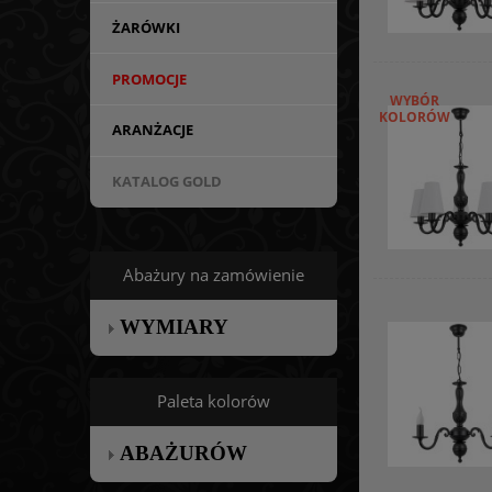
ŻARÓWKI
PROMOCJE
WYBÓR
KOLORÓW
ARANŻACJE
KATALOG GOLD
Abażury na zamówienie
WYMIARY
Paleta kolorów
ABAŻURÓW