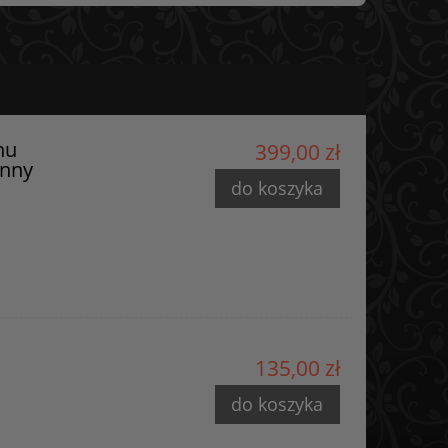
nu
399,00 zł
enny
do koszyka
135,00 zł
do koszyka