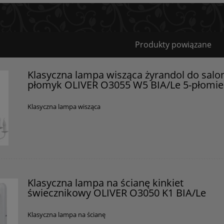
Bezpieczeństwo
Produkty powiązane
Certyfikaty i ostrzeżenie bezpieczeństwa
Klasyczna lampa wisząca żyrandol do salo
płomyk OLIVER O3055 W5 BIA/Le 5-płomi
Posiada oznaczenie CE (zgodność z normami UE).
Producent
Klasyczna lampa wisząca
GOLDSUN
Starzyńskiego 6
42-224 Częstochowa, Polska
info@goldsun-lampy.pl
Klasyczna lampa na ścianę kinkiet
świecznikowy OLIVER O3050 K1 BIA/Le
Klasyczna lampa na ścianę