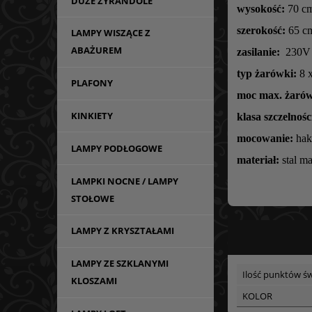
DUŻE ŻYRANDOLE
wysokość:
70 cm
szerokość:
65 c
LAMPY WISZĄCE Z
ABAŻUREM
zasilanie:
230V
typ żarówki:
8 x
PLAFONY
moc max. żarów
KINKIETY
klasa szczelnośc
mocowanie:
hak
LAMPY PODŁOGOWE
materiał:
stal m
LAMPKI NOCNE / LAMPY
STOŁOWE
LAMPY Z KRYSZTAŁAMI
LAMPY ZE SZKLANYMI
Ilość punktów św
KLOSZAMI
KOLOR