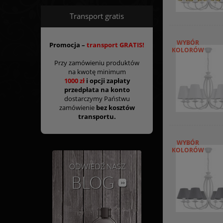
Transport gratis
WYBÓR
Promocja –
transport GRATIS!
KOLORÓW
Przy zamówieniu produktów
na kwotę minimum
1000 zł
i opcji zapłaty
przedpłata na konto
dostarczymy Państwu
zamówienie
bez kosztów
transportu.
WYBÓR
KOLORÓW