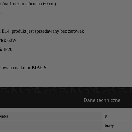
 (na 1 oczku łańcucha 60 cm)
m
 E14; produkt jest sprzedawany bez żarówek
ki:
60W
i:
IP20
alowana na kolor
BIAŁY
Dane techniczne
iatła
8
biały