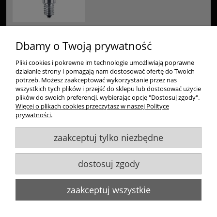
Dbamy o Twoją prywatność
Pliki cookies i pokrewne im technologie umożliwiają poprawne
Zakupy
działanie strony i pomagają nam dostosować ofertę do Twoich
potrzeb. Możesz zaakceptować wykorzystanie przez nas
Pomoc
wszystkich tych plików i przejść do sklepu lub dostosować użycie
plików do swoich preferencji, wybierając opcję "Dostosuj zgody".
Więcej o plikach cookies przeczytasz w naszej Polityce
Moje konto
prywatności.
zaakceptuj tylko niezbędne
Informacje
dostosuj zgody
Goldsun S.C.
, ul. Kukuczki 20/24, 42-224 Częstochowa,
609484395
,
info@goldsun-lampy.pl
Biuro, magazyn, zwroty, odbiór osobisty:
ul. Starzyńskiego 6, 42-224
zaakceptuj wszystkie
Częstochowa
Wszelkie Prawa Zastrzeżone. ©
Goldsun
2011-2023
Strony www Poznań
DesignOrka