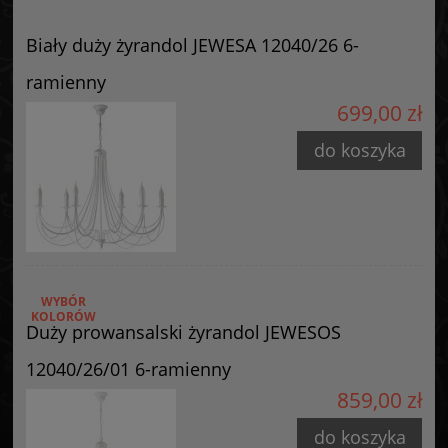
Posiada oznaczenie CE (zgodność z normami UE).
Biały duży żyrandol JEWESA 12040/26 6-
Producent
ramienny
GOLDSUN
699,00 zł
Starzyńskiego 6
42-224 Częstochowa, Polska
do koszyka
info@goldsun-lampy.pl
WYBÓR
KOLORÓW
Duży prowansalski żyrandol JEWESOS
12040/26/01 6-ramienny
859,00 zł
do koszyka