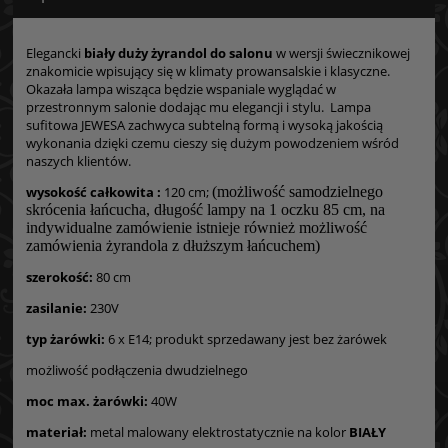
Elegancki
biały duży żyrandol do salonu
w wersji świecznikowej
znakomicie wpisujący się w klimaty prowansalskie i klasyczne.
Okazała lampa wisząca będzie wspaniale wyglądać w
przestronnym salonie dodając mu elegancji i stylu. Lampa
sufitowa JEWESA zachwyca subtelną formą i wysoką jakością
wykonania dzięki czemu cieszy się dużym powodzeniem wśród
naszych klientów.
wysokość całkowita :
120 cm;
(możliwość samodzielnego
skrócenia łańcucha, długość lampy na 1 oczku 85 cm,
na
indywidualne zamówienie istnieje również możliwość
zamówienia żyrandola z dłuższym łańcuchem
)
szerokość:
80 cm
zasilanie:
230V
typ żarówki:
6 x E14; produkt sprzedawany jest bez żarówek
możliwość podłączenia dwudzielnego
moc max. żarówki:
40W
materiał:
metal malowany elektrostatycznie na kolor
BIAŁY