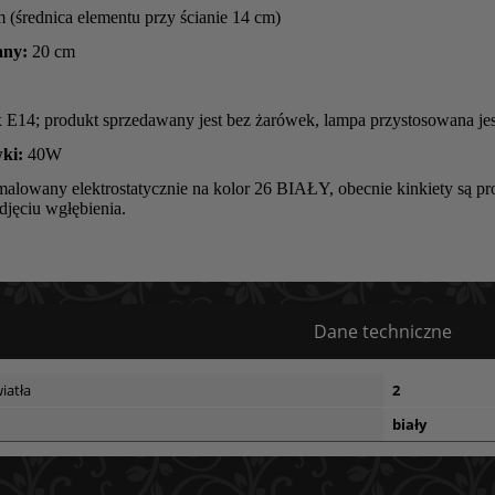
 (średnica elementu przy ścianie 14 cm)
any:
20 cm
 E14; produkt sprzedawany jest bez żarówek, lampa przystosowana j
ki:
40W
alowany elektrostatycznie na kolor 26 BIAŁY, obecnie kinkiety są pr
jęciu wgłębienia.
Dane techniczne
iatła
2
biały