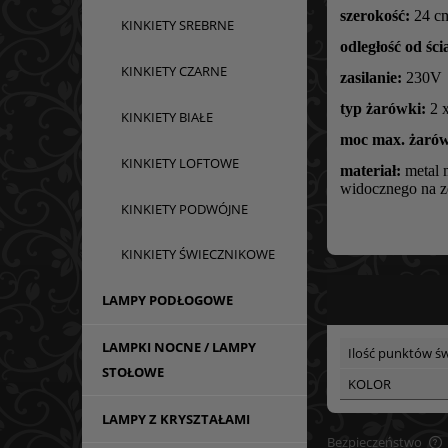
szerokość:
24 cm
KINKIETY SREBRNE
odległość od ści
KINKIETY CZARNE
zasilanie:
230V
typ żarówki:
2 x
KINKIETY BIAŁE
moc max. żarów
KINKIETY LOFTOWE
materiał:
metal m
widocznego na zd
KINKIETY PODWÓJNE
KINKIETY ŚWIECZNIKOWE
LAMPY PODŁOGOWE
LAMPKI NOCNE / LAMPY
Ilość punktów św
STOŁOWE
KOLOR
LAMPY Z KRYSZTAŁAMI
Bezpieczeństwo