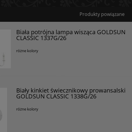
Bezpieczeństwo
Produkty powiązane
Certyfikaty i ostrzeżenie bezpieczeństwa
Biała potrójna lampa wisząca GOLDSUN
CLASSIC 1337G/26
Posiada oznaczenie CE (zgodność z normami UE).
Producent
różne kolory
GOLDSUN
Starzyńskiego 6
42-224 Częstochowa, Polska
info@goldsun-lampy.pl
Biały kinkiet świecznikowy prowansalski
GOLDSUN CLASSIC 1338G/26
różne kolory