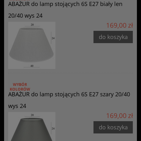
ABAŻUR do lamp stojących 6S E27 biały len
Producent
20/40 wys 24
GOLDSUN
169,00 zł
Starzyńskiego 6
42-224 Częstochowa, Polska
do koszyka
info@goldsun-lampy.pl
WYBÓR
KOLORÓW
ABAŻUR do lamp stojących 6S E27 szary 20/40
wys 24
169,00 zł
do koszyka