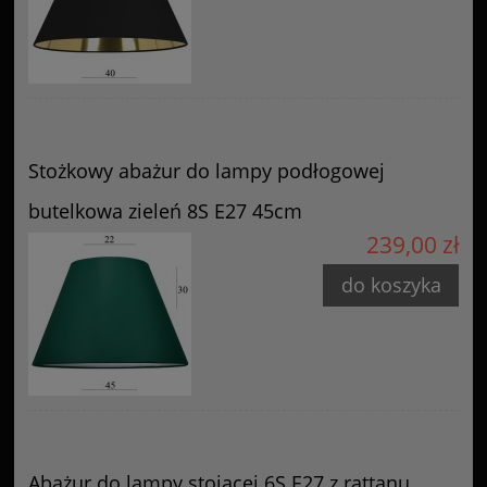
Stożkowy abażur do lampy podłogowej
butelkowa zieleń 8S E27 45cm
239,00 zł
do koszyka
Abażur do lampy stojącej 6S E27 z rattanu