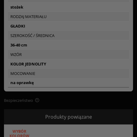
stożek
RODZAJ MATERIAŁU
GŁADKI
SZEROKOŚĆ / ŚREDNICA
36-40 cm
WZÓR
KOLOR JEDNOLITY
MOCOWANIE
na oprawkę
Bezpieczeństwo
Bezpieczeństwo
Produkty powiązane
Certyfikaty i ostrzeżenie bezpieczeństwa
WYBÓR
Posiada oznaczenie CE (zgodność z normami UE).
KOLORÓW