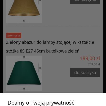
promocja
Zielony abażur do lampy stojącej w kształcie
stożka 8S E27 45cm butelkowa zieleń
189,00 zł
239,00 zł
do koszyka
Dbamy o Twoją prywatność