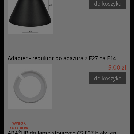
do koszyka
Adapter - reduktor do abażura z E27 na E14
5,00 zł
do koszyka
WYBÓR
KOLORÓW
ABAŻUR do lamp stojących 6S E27 biały len