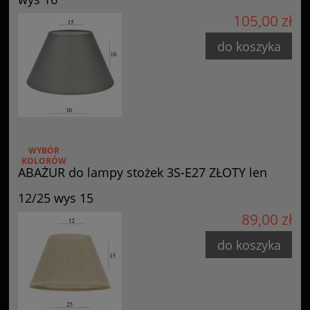
GOLDSUN
105,00 zł
Starzyńskiego 6
42-224 Częstochowa, Polska
do koszyka
info@goldsun-lampy.pl
WYBÓR
KOLORÓW
ABAŻUR do lampy stożek 3S-E27 ZŁOTY len
12/25 wys 15
89,00 zł
do koszyka