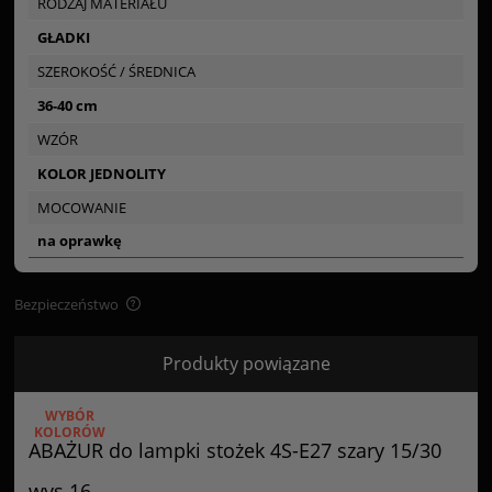
RODZAJ MATERIAŁU
GŁADKI
SZEROKOŚĆ / ŚREDNICA
36-40 cm
WZÓR
KOLOR JEDNOLITY
MOCOWANIE
na oprawkę
Bezpieczeństwo
Bezpieczeństwo
Produkty powiązane
Certyfikaty i ostrzeżenie bezpieczeństwa
WYBÓR
Posiada oznaczenie CE (zgodność z normami UE).
KOLORÓW
ABAŻUR do lampki stożek 4S-E27 szary 15/30
Producent
wys 16