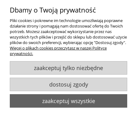
20/40 wys 24
Dbamy o Twoją prywatność
239,00 zł
Pliki cookies i pokrewne im technologie umożliwiają poprawne
do koszyka
działanie strony i pomagają nam dostosować ofertę do Twoich
potrzeb. Możesz zaakceptować wykorzystanie przez nas
wszystkich tych plików i przejść do sklepu lub dostosować użycie
plików do swoich preferencji, wybierając opcję "Dostosuj zgody".
Więcej o plikach cookies przeczytasz w naszej Polityce
prywatności.
zaakceptuj tylko niezbędne
WYBÓR
KOLORÓW
ABAŻUR do lampy stożek 3S-E27 beż len 12/25
dostosuj zgody
wys 15
zaakceptuj wszystkie
89,00 zł
do koszyka