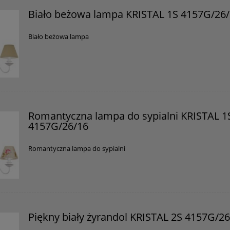
Certyfikaty i ostrzeżenie bezpieczeństwa
Biało beżowa lampa KRISTAL 1S 4157G/26
Posiada oznaczenie CE (zgodność z normami UE).
Biało beżowa lampa
Producent
GOLDSUN
Starzyńskiego 6
42-224 Częstochowa, Polska
info@goldsun-lampy.pl
Romantyczna lampa do sypialni KRISTAL 1
4157G/26/16
Romantyczna lampa do sypialni
Piękny biały żyrandol KRISTAL 2S 4157G/2