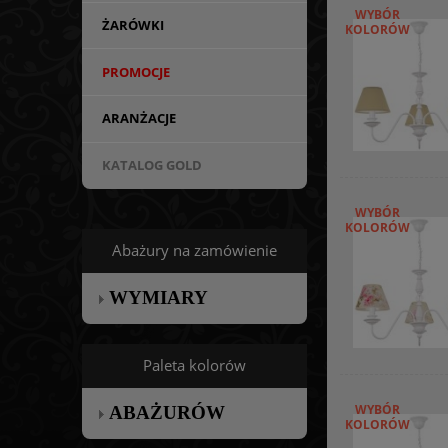
WYBÓR
ŻARÓWKI
KOLORÓW
PROMOCJE
ARANŻACJE
KATALOG GOLD
WYBÓR
KOLORÓW
Abażury na zamówienie
WYMIARY
Paleta kolorów
WYBÓR
ABAŻURÓW
KOLORÓW