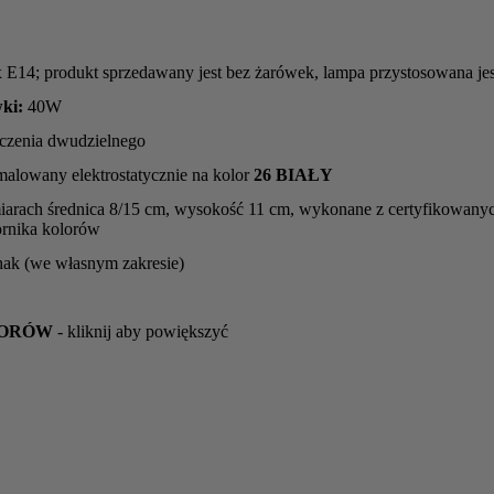
 E14; produkt sprzedawany jest bez żarówek, lampa przystosowana j
ki:
40W
czenia dwudzielnego
malowany elektrostatycznie na kolor
26 BIAŁY
arach średnica 8/15 cm, wysokość 11 cm, wykonane z certyfikowany
rnika kolorów
 hak (we własnym zakresie)
LORÓW
- kliknij aby powiększyć