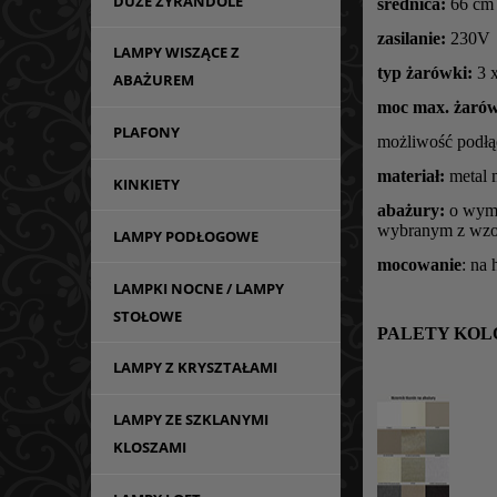
DUŻE ŻYRANDOLE
średnica:
66 cm
zasilanie:
230V
LAMPY WISZĄCE Z
typ żarówki:
3 x
ABAŻUREM
moc max. żarów
PLAFONY
możliwość podłą
materiał:
metal 
KINKIETY
abażury:
o wymi
wybranym z wzo
LAMPY PODŁOGOWE
mocowanie
: na
LAMPKI NOCNE / LAMPY
STOŁOWE
PALETY KO
LAMPY Z KRYSZTAŁAMI
LAMPY ZE SZKLANYMI
KLOSZAMI