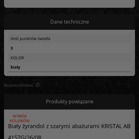
Dane techniczne
Ilość punktów światła
3
KOLOR
biały
Bezpieczeństwo
Bezpieczeństwo
Produkty powiązane
Certyfikaty i ostrzeżenie bezpieczeństwa
WYBÓR
Posiada oznaczenie CE (zgodność z normami UE).
KOLORÓW
Biały żyrandol z szarymi abażurami KRISTAL AB
Producent
4157G/26/08