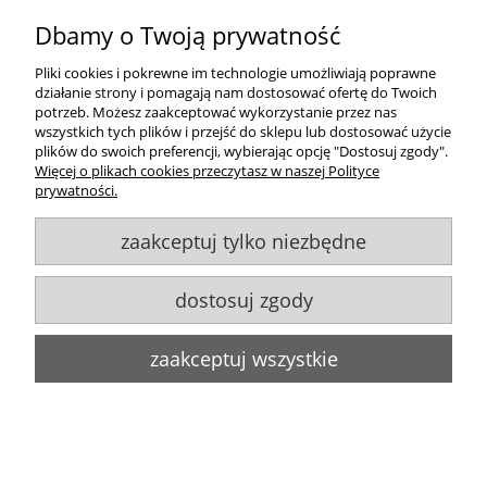
4158G/27/01
Dbamy o Twoją prywatność
174,00 zł
Pliki cookies i pokrewne im technologie umożliwiają poprawne
do koszyka
działanie strony i pomagają nam dostosować ofertę do Twoich
potrzeb. Możesz zaakceptować wykorzystanie przez nas
wszystkich tych plików i przejść do sklepu lub dostosować użycie
plików do swoich preferencji, wybierając opcję "Dostosuj zgody".
Więcej o plikach cookies przeczytasz w naszej Polityce
prywatności.
zaakceptuj tylko niezbędne
WYBÓR
KOLORÓW
Stylowy kinkiet do pokoju KRISTAL AB
dostosuj zgody
4158G/27/01
zaakceptuj wszystkie
174,00 zł
do koszyka