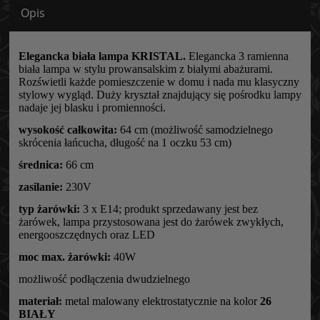
Opis
Elegancka biała lampa KRISTAL.
Elegancka 3 ramienna
biała lampa w stylu prowansalskim z białymi abażurami.
Rozświetli każde pomieszczenie w domu i nada mu klasyczny
stylowy wygląd. Duży kryształ znajdujący się pośrodku lampy
nadaje jej blasku i promienności.
wysokość całkowita:
64 cm (możliwość samodzielnego
skrócenia łańcucha, długość na 1 oczku 53 cm)
średnica:
66 cm
zasilanie:
230V
typ żarówki:
3 x E14; produkt sprzedawany jest bez
żarówek, lampa przystosowana jest do żarówek zwykłych,
energooszczędnych oraz LED
moc max. żarówki:
40W
możliwość podłączenia dwudzielnego
materiał:
metal malowany elektrostatycznie na kolor
26
BIAŁY