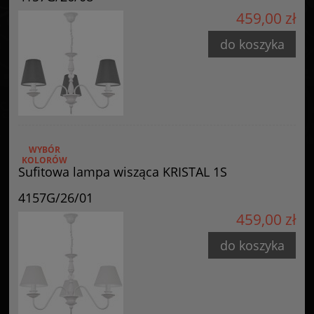
GOLDSUN
459,00 zł
Starzyńskiego 6
42-224 Częstochowa, Polska
do koszyka
info@goldsun-lampy.pl
WYBÓR
KOLORÓW
Sufitowa lampa wisząca KRISTAL 1S
4157G/26/01
459,00 zł
do koszyka