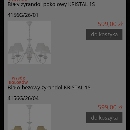
Biały żyrandol pokojowy KRISTAL 1S
Producent
4156G/26/01
GOLDSUN
599,00 zł
Starzyńskiego 6
42-224 Częstochowa, Polska
do koszyka
info@goldsun-lampy.pl
WYBÓR
KOLORÓW
Biało-beżowy żyrandol KRISTAL 1S
4156G/26/04
599,00 zł
do koszyka