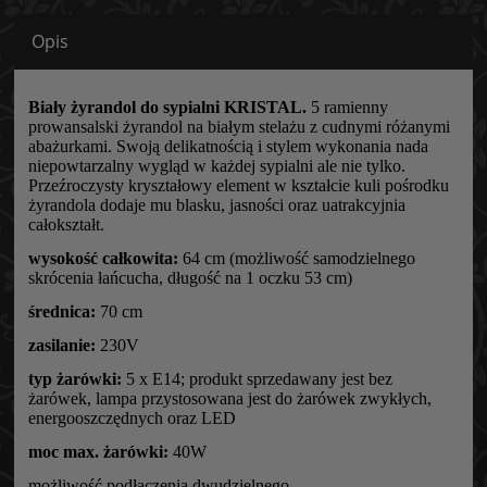
Opis
Biały żyrandol do sypialni KRISTAL.
5 ramienny
prowansalski żyrandol na białym stelażu z cudnymi różanymi
abażurkami. Swoją delikatnością i stylem wykonania nada
niepowtarzalny wygląd w każdej sypialni ale nie tylko.
Przeźroczysty kryształowy element w kształcie kuli pośrodku
żyrandola dodaje mu blasku, jasności oraz uatrakcyjnia
całokształt.
wysokość całkowita:
64 cm (możliwość samodzielnego
skrócenia łańcucha, długość na 1 oczku 53 cm)
średnica:
70 cm
zasilanie:
230V
typ żarówki:
5 x E14; produkt sprzedawany jest bez
żarówek, lampa przystosowana jest do żarówek zwykłych,
energooszczędnych oraz LED
moc max. żarówki:
40W
możliwość podłączenia dwudzielnego