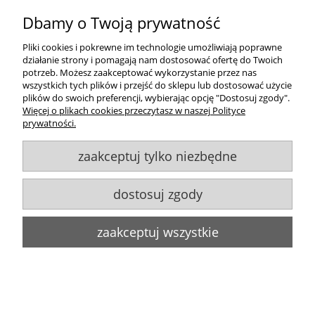
Dbamy o Twoją prywatność
Pliki cookies i pokrewne im technologie umożliwiają poprawne
Żarówka LED E14 7W biała ciepła świeczka
działanie strony i pomagają nam dostosować ofertę do Twoich
22,00 zł
potrzeb. Możesz zaakceptować wykorzystanie przez nas
wszystkich tych plików i przejść do sklepu lub dostosować użycie
do koszyka
plików do swoich preferencji, wybierając opcję "Dostosuj zgody".
Więcej o plikach cookies przeczytasz w naszej Polityce
prywatności.
zaakceptuj tylko niezbędne
dostosuj zgody
Zakupy
zaakceptuj wszystkie
Pomoc
Moje konto
Informacje