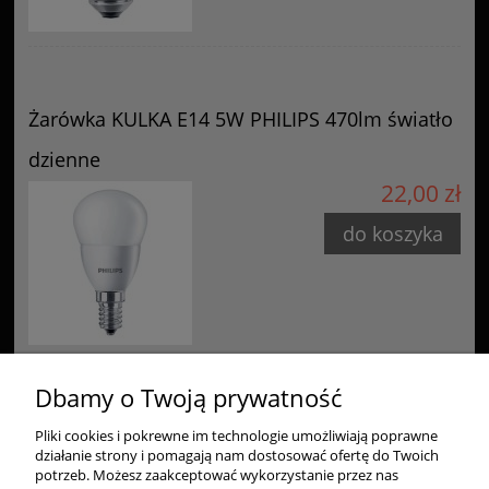
Żarówka KULKA E14 5W PHILIPS 470lm światło
dzienne
22,00 zł
do koszyka
Dbamy o Twoją prywatność
Pliki cookies i pokrewne im technologie umożliwiają poprawne
Zakupy
działanie strony i pomagają nam dostosować ofertę do Twoich
potrzeb. Możesz zaakceptować wykorzystanie przez nas