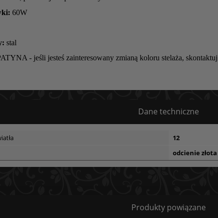
ki:
60W
y:
stal
ATYNA - jeśli jesteś zainteresowany zmianą koloru stelaża, skontaktuj 
Dane techniczne
iatła
12
odcienie złota
Bezpieczeństwo
Produkty powiązane