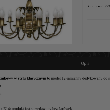
Producent:
GO
Opis
znikowy w stylu klasycznym
to model 12-ramienny dedykowany do sa
m
m
x E14; produkt jest sprzedawany bez żarówek