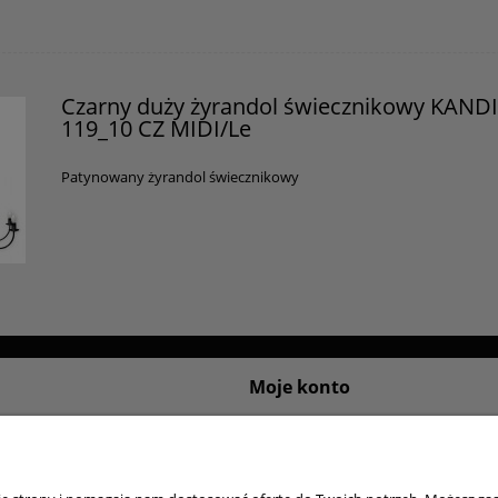
Czarny duży żyrandol świecznikowy KAND
119_10 CZ MIDI/Le
Patynowany żyrandol świecznikowy
Moje konto
sklepu internetowego
Logowanie
ywatności
Moje zamówienia
Przechowalnia