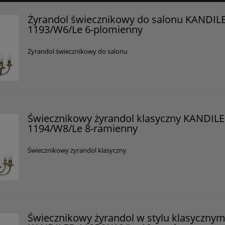
Certyfikaty i ostrzeżenie bezpieczeństwa
Żyrandol świecznikowy do salonu KANDIL
1193/W6/Le 6-plomienny
Posiada oznaczenie CE (zgodność z normami UE).
Producent
Żyrandol świecznikowy do salonu
GOLDSUN
Starzyńskiego 6
42-224 Częstochowa, Polska
info@goldsun-lampy.pl
Świecznikowy żyrandol klasyczny KANDIL
1194/W8/Le 8-ramienny
Świecznikowy żyrandol klasyczny
Świecznikowy żyrandol w stylu klasyczny