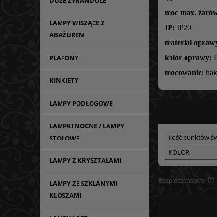
DUŻE ŻYRANDOLE
moc max. żarów
LAMPY WISZĄCE Z
IP:
IP20
ABAŻUREM
materiał opraw
kolor oprawy:
P
PLAFONY
mocowanie:
hak
KINKIETY
LAMPY PODŁOGOWE
LAMPKI NOCNE / LAMPY
Ilość punktów św
STOŁOWE
KOLOR
LAMPY Z KRYSZTAŁAMI
Bezpieczeństwo
LAMPY ZE SZKLANYMI
KLOSZAMI