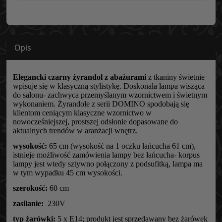
Opis
Elegancki czarny żyrandol z abażurami
z tkaniny świetnie
wpisuje się w klasyczną stylistykę. Doskonała lampa wisząca
do salonu- zachwyca przemyślanym wzornictwem i świetnym
wykonaniem. Żyrandole z serii DOMINO spodobają się
klientom ceniącym klasyczne wzornictwo w
nowocześniejszej, prostszej odsłonie dopasowane do
aktualnych trendów w aranżacji wnętrz.
wysokość:
65 cm (wysokość na 1 oczku łańcucha 61 cm),
istnieje możliwość zamówienia lampy bez łańcucha- korpus
lampy jest wtedy sztywno połączony z podsufitką, lampa ma
w tym wypadku 45 cm wysokości.
szerokość:
60 cm
zasilanie:
230V
typ żarówki:
5 x E14; produkt jest sprzedawany bez żarówek