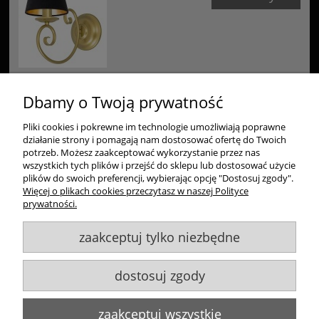
Dbamy o Twoją prywatność
Pliki cookies i pokrewne im technologie umożliwiają poprawne
Zakupy
działanie strony i pomagają nam dostosować ofertę do Twoich
potrzeb. Możesz zaakceptować wykorzystanie przez nas
Pomoc
wszystkich tych plików i przejść do sklepu lub dostosować użycie
plików do swoich preferencji, wybierając opcję "Dostosuj zgody".
Więcej o plikach cookies przeczytasz w naszej Polityce
Moje konto
prywatności.
zaakceptuj tylko niezbędne
Informacje
dostosuj zgody
Goldsun S.C.
, ul. Kukuczki 20/24, 42-224 Częstochowa,
609484395
,
info@goldsun-lampy.pl
Biuro, magazyn, zwroty, odbiór osobisty:
ul. Starzyńskiego 6, 42-224
zaakceptuj wszystkie
Częstochowa