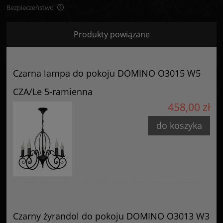
Bezpieczeństwo
Bezpieczeństwo
Produkty powiązane
Certyfikaty i ostrzeżenie bezpieczeństwa
Posiada oznaczenie CE (zgodność z normami UE).
Czarna lampa do pokoju DOMINO O3015 W5
Producent
CZA/Le 5-ramienna
GOLDSUN
458,00 zł
Starzyńskiego 6
42-224 Częstochowa, Polska
do koszyka
info@goldsun-lampy.pl
Czarny żyrandol do pokoju DOMINO O3013 W3