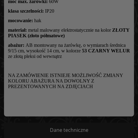
moc max. żarówki:
60W
klasa szczelności:
IP20
mocowanie:
hak
materiał:
metal malowany elektrostatycznie na kolor
ZŁOTY
PIASEK (złoto półmatowe)
abażur:
AB montowany na żarówkę, o wymiarach średnica
9/15 cm, wysokość 14 cm, w kolorze
53 CZARNY WELUR
ze złotą pleksi od wewnątrz
NA ZAMÓWIENIE ISTNIEJE MOŻLIWOŚĆ ZMIANY
KOLORU ABAŻURA NA DOWOLNY Z
PREZENTOWANYCH NA ZDJĘCIACH
Dane techniczne