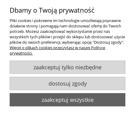
Dbamy o Twoją prywatność
Pliki cookies i pokrewne im technologie umożliwiają poprawne
Zakupy
działanie strony i pomagają nam dostosować ofertę do Twoich
potrzeb. Możesz zaakceptować wykorzystanie przez nas
wszystkich tych plików i przejść do sklepu lub dostosować użycie
Pomoc
plików do swoich preferencji, wybierając opcję "Dostosuj zgody".
Więcej o plikach cookies przeczytasz w naszej Polityce
Moje konto
prywatności.
zaakceptuj tylko niezbędne
Informacje
dostosuj zgody
Goldsun S.C.
, ul. Kukuczki 20/24, 42-224 Częstochowa,
609484395
,
info@goldsun-lampy.pl
Biuro, magazyn, zwroty, odbiór osobisty:
ul. Starzyńskiego 6, 42-224
zaakceptuj wszystkie
Częstochowa
Wszelkie Prawa Zastrzeżone. ©
Goldsun
2011-2023
Strony www Poznań
DesignOrka
pokaż pełną wersję strony
Sklep internetowy Shoper.pl