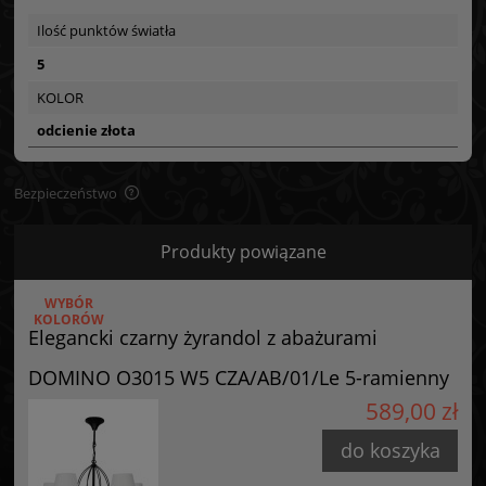
Ilość punktów światła
5
KOLOR
odcienie złota
Bezpieczeństwo
Bezpieczeństwo
Produkty powiązane
Certyfikaty i ostrzeżenie bezpieczeństwa
WYBÓR
Posiada oznaczenie CE (zgodność z normami UE).
KOLORÓW
Elegancki czarny żyrandol z abażurami
Producent
DOMINO O3015 W5 CZA/AB/01/Le 5-ramienny
GOLDSUN
589,00 zł
Starzyńskiego 6
42-224 Częstochowa, Polska
do koszyka
info@goldsun-lampy.pl