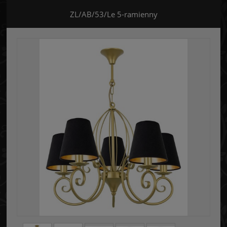
ZL/AB/53/Le 5-ramienny