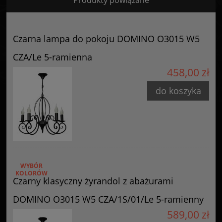
Certyfikaty i ostrzeżenie bezpieczeństwa
Posiada oznaczenie CE (zgodność z normami UE).
Czarna lampa do pokoju DOMINO O3015 W5
Producent
CZA/Le 5-ramienna
GOLDSUN
458,00 zł
Starzyńskiego 6
42-224 Częstochowa, Polska
do koszyka
info@goldsun-lampy.pl
WYBÓR
KOLORÓW
Czarny klasyczny żyrandol z abażurami
DOMINO O3015 W5 CZA/1S/01/Le 5-ramienny
589,00 zł