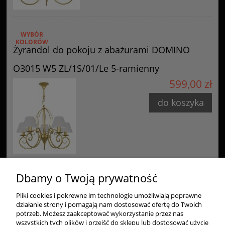
WYBÓR
KOLORÓW
Żyrandol do pokoju z abażurami DOMINO
O3015 W5 ZL/1S/01/Le 5-ramienny
599,00 zł
do koszyka
Dbamy o Twoją prywatność
Pliki cookies i pokrewne im technologie umożliwiają poprawne
Zakupy
działanie strony i pomagają nam dostosować ofertę do Twoich
potrzeb. Możesz zaakceptować wykorzystanie przez nas
Pomoc
wszystkich tych plików i przejść do sklepu lub dostosować użycie