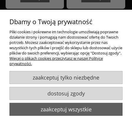
«
1
2
3
4
5
...
20
»
Dbamy o Twoją prywatność
Pliki cookies i pokrewne im technologie umożliwiają poprawne
Zakupy
działanie strony i pomagają nam dostosować ofertę do Twoich
potrzeb. Możesz zaakceptować wykorzystanie przez nas
Pomoc
wszystkich tych plików i przejść do sklepu lub dostosować użycie
plików do swoich preferencji, wybierając opcję "Dostosuj zgody".
Więcej o plikach cookies przeczytasz w naszej Polityce
Moje konto
prywatności.
zaakceptuj tylko niezbędne
Informacje
dostosuj zgody
Goldsun S.C.
, ul. Kukuczki 20/24, 42-224 Częstochowa,
609484395
,
info@goldsun-lampy.pl
Biuro, magazyn, zwroty, odbiór osobisty:
ul. Starzyńskiego 6, 42-224
zaakceptuj wszystkie
Częstochowa
Wszelkie Prawa Zastrzeżone. ©
Goldsun
2011-2023
Strony www Poznań
DesignOrka
pokaż pełną wersję strony