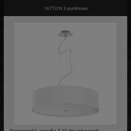
16772/N 3-punktowa
Dostępność:
wysyłka 7-10 dni roboczych