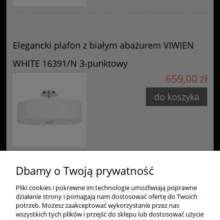
Elegancki plafon z białym abażurem VIWIEN
WHITE 16391/N 3-punktowy
659,00 zł
do koszyka
Dbamy o Twoją prywatność
Pliki cookies i pokrewne im technologie umożliwiają poprawne
Zakupy
działanie strony i pomagają nam dostosować ofertę do Twoich
potrzeb. Możesz zaakceptować wykorzystanie przez nas
Pomoc
wszystkich tych plików i przejść do sklepu lub dostosować użycie