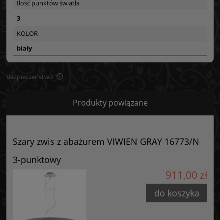
Ilość punktów światła
3
KOLOR
biały
Bezpieczeństwo
Bezpieczeństwo
Produkty powiązane
Certyfikaty i ostrzeżenie bezpieczeństwa
Posiada oznaczenie CE (zgodność z normami UE).
Szary zwis z abażurem VIWIEN GRAY 16773/N
Producent
3-punktowy
GOLDSUN
911,00 zł
Starzyńskiego 6
42-224 Częstochowa, Polska
do koszyka
info@goldsun-lampy.pl