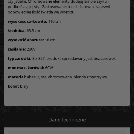
czy jadalni. Chromowane elementy dodają lampie szyku i
podkreślają jej styl. Zastosowanie trzech żarówek zapewni
odpowiednią ilość światła we wnętrzu.
wysokość całkowita:
110 cm
średnica:
63,5 cm
wysokość abażura:
16 cm
zasilanie:
230V
typ żarówki:
3 x E27; produkt sprzedawany jest bez żarówek
moc max. żarówki:
60W
materiał:
abażur, stal chromowana, blenda z tworzywa
kolor:
biały
Dane techniczne