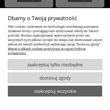
«
1
2
3
4
5
»
Dbamy o Twoją prywatność
Pliki cookies i pokrewne im technologie umożliwiają poprawne
Zakupy
działanie strony i pomagają nam dostosować ofertę do Twoich
potrzeb. Możesz zaakceptować wykorzystanie przez nas
Pomoc
wszystkich tych plików i przejść do sklepu lub dostosować użycie
plików do swoich preferencji, wybierając opcję "Dostosuj zgody".
Więcej o plikach cookies przeczytasz w naszej Polityce
Moje konto
prywatności.
zaakceptuj tylko niezbędne
Informacje
dostosuj zgody
Goldsun S.C.
, ul. Kukuczki 20/24, 42-224 Częstochowa,
609484395
,
info@goldsun-lampy.pl
Biuro, magazyn, zwroty, odbiór osobisty:
ul. Starzyńskiego 6, 42-224
zaakceptuj wszystkie
Częstochowa
Wszelkie Prawa Zastrzeżone. ©
Goldsun
2011-2023
Strony www Poznań
DesignOrka
pokaż pełną wersję strony