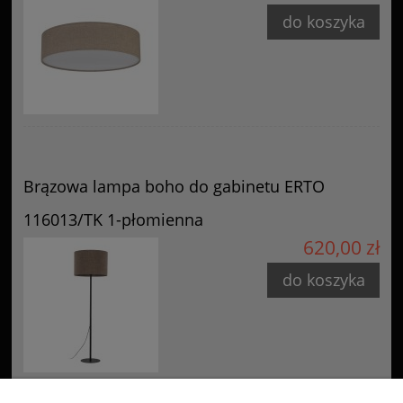
do koszyka
Brązowa lampa boho do gabinetu ERTO
116013/TK 1-płomienna
620,00 zł
do koszyka