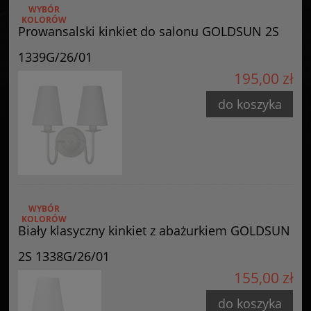
WYBÓR
Posiada oznaczenie CE (zgodność z normami UE).
KOLORÓW
Prowansalski kinkiet do salonu GOLDSUN 2S
Producent
1339G/26/01
GOLDSUN
195,00 zł
Starzyńskiego 6
42-224 Częstochowa, Polska
do koszyka
info@goldsun-lampy.pl
WYBÓR
KOLORÓW
Biały klasyczny kinkiet z abażurkiem GOLDSUN
2S 1338G/26/01
155,00 zł
do koszyka