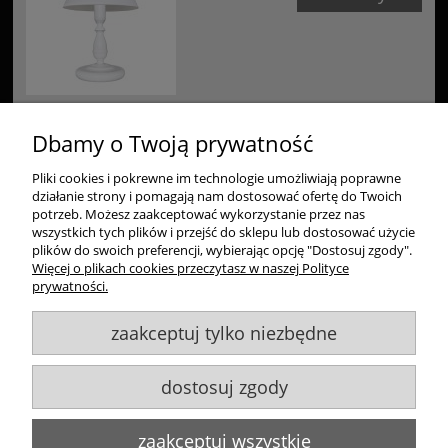
Dbamy o Twoją prywatność
Pliki cookies i pokrewne im technologie umożliwiają poprawne
Zakupy
działanie strony i pomagają nam dostosować ofertę do Twoich
potrzeb. Możesz zaakceptować wykorzystanie przez nas
Pomoc
wszystkich tych plików i przejść do sklepu lub dostosować użycie
plików do swoich preferencji, wybierając opcję "Dostosuj zgody".
Więcej o plikach cookies przeczytasz w naszej Polityce
Moje konto
prywatności.
zaakceptuj tylko niezbędne
Informacje
dostosuj zgody
Goldsun S.C.
, ul. Kukuczki 20/24, 42-224 Częstochowa,
609484395
,
info@goldsun-lampy.pl
Biuro, magazyn, zwroty, odbiór osobisty:
ul. Starzyńskiego 6, 42-224
zaakceptuj wszystkie
Częstochowa