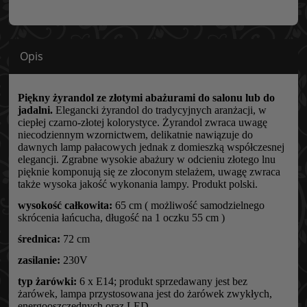
Opis
Piękny żyrandol ze złotymi abażurami do salonu lub do
jadalni.
Elegancki żyrandol do tradycyjnych aranżacji, w
ciepłej czarno-złotej kolorystyce. Żyrandol zwraca uwagę
niecodziennym wzornictwem, delikatnie nawiązuje do
dawnych lamp pałacowych jednak z domieszką współczesnej
elegancji. Zgrabne wysokie abażury w odcieniu złotego lnu
pięknie komponują się ze złoconym stelażem, uwagę zwraca
także wysoka jakość wykonania lampy. Produkt polski.
wysokość całkowita:
65 cm ( możliwość samodzielnego
skrócenia łańcucha, długość na 1 oczku 55 cm )
średnica:
72 cm
zasilanie:
230V
typ żarówki:
6 x E14; produkt sprzedawany jest bez
żarówek, lampa przystosowana jest do żarówek zwykłych,
energooszczędnych oraz LED