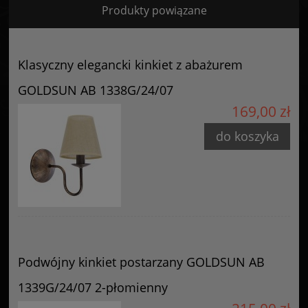
Produkty powiązane
Certyfikaty i ostrzeżenie bezpieczeństwa
Posiada oznaczenie CE (zgodność z normami UE).
Klasyczny elegancki kinkiet z abażurem
Producent
GOLDSUN AB 1338G/24/07
GOLDSUN
169,00 zł
Starzyńskiego 6
42-224 Częstochowa, Polska
do koszyka
info@goldsun-lampy.pl
Podwójny kinkiet postarzany GOLDSUN AB
1339G/24/07 2-płomienny