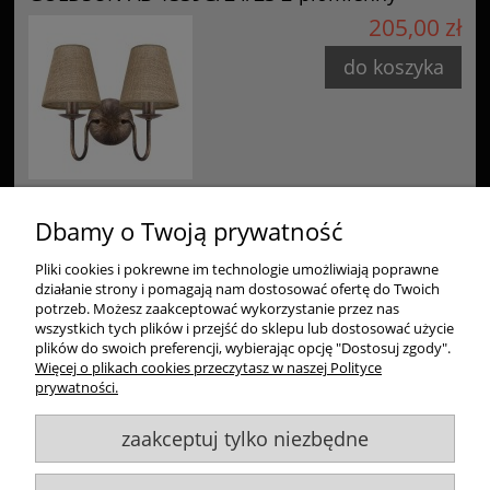
205,00 zł
do koszyka
Dbamy o Twoją prywatność
Pliki cookies i pokrewne im technologie umożliwiają poprawne
Zakupy
działanie strony i pomagają nam dostosować ofertę do Twoich
potrzeb. Możesz zaakceptować wykorzystanie przez nas
wszystkich tych plików i przejść do sklepu lub dostosować użycie
Pomoc
plików do swoich preferencji, wybierając opcję "Dostosuj zgody".
Więcej o plikach cookies przeczytasz w naszej Polityce
Moje konto
prywatności.
zaakceptuj tylko niezbędne
Informacje