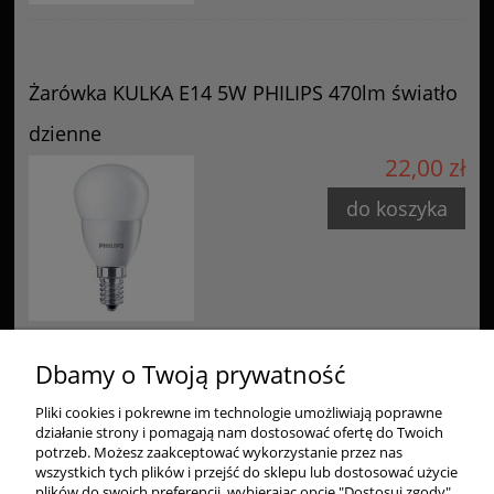
Żarówka KULKA E14 5W PHILIPS 470lm światło
dzienne
22,00 zł
do koszyka
Dbamy o Twoją prywatność
Pliki cookies i pokrewne im technologie umożliwiają poprawne
Zakupy
działanie strony i pomagają nam dostosować ofertę do Twoich
potrzeb. Możesz zaakceptować wykorzystanie przez nas
Pomoc
wszystkich tych plików i przejść do sklepu lub dostosować użycie
plików do swoich preferencji, wybierając opcję "Dostosuj zgody".