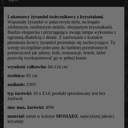
Luksusowy żyrandol świecznikowy z kryształami.
Wspaniały żyrandol w pałacowym stylu, na bogato
zdobionym, rzeźbionym stelażu, obsypanym kryształkami.
Bardzo elegancka i przyciągająca uwagę lampa wykonana z
ogromną dbałością o detale. Z żarówkami o kształcie
płomienia świecy żyrandol prezentuje się zachwycająco. Tę
wersję szczególnie polecamy do bardziej przestronnych
pomieszczeń jak salony, hole, restauracje, hotele, które
pozwolą wyeksponować go w pełnej krasie.
wysokość całkowita:
84-124 cm
średnica:
85 cm
zasilanie:
230V
typ żarówki:
10 x E14; produkt sprzedawany jest bez
żarówek
moc max. żarówki:
40W
materiał:
metal w kolorze
MOSIĄDZ
, najwyższej jakości
kryształy