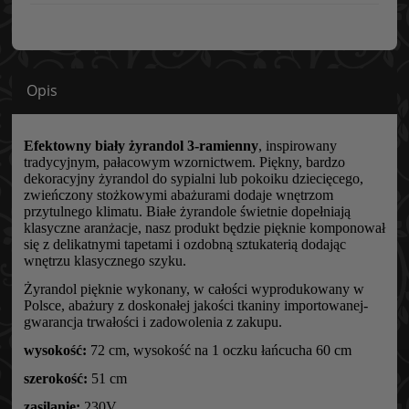
Opis
Efektowny biały żyrandol 3-ramienny
, inspirowany
tradycyjnym, pałacowym wzornictwem. Piękny, bardzo
dekoracyjny żyrandol do sypialni lub pokoiku dziecięcego,
zwieńczony stożkowymi abażurami dodaje wnętrzom
przytulnego klimatu. Białe żyrandole świetnie dopełniają
klasyczne aranżacje, nasz produkt będzie pięknie komponował
się z delikatnymi tapetami i ozdobną sztukaterią dodając
wnętrzu klasycznego szyku.
Żyrandol pięknie wykonany, w całości wyprodukowany w
Polsce, abażury z doskonałej jakości tkaniny importowanej-
gwarancja trwałości i zadowolenia z zakupu.
wysokość:
72 cm, wysokość na 1 oczku łańcucha 60 cm
szerokość:
51 cm
zasilanie:
230V