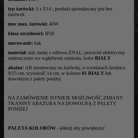
typ żarówki:
3 x E14 ; produkt sprzedawany jest bez
żarówek
moc max. żarówki:
40W
klasa szczelności:
IP20
mocowanie:
hak
materiał:
stal, ramię z odlewu-ZNAL, przewód elektryczny
umieszczono we wgłębieniu ramienia, kolor
BIAŁY
abażur
: AB montowany na żarówkę, o wymiarach średnica
9/15 cm, wysokość 14 cm, w kolorze
01 BIAŁY
lub
dowolnym z palety poniżej
NA ZAMÓWIENIE ISTNIEJE MOŻLIWOŚĆ ZMIANY
TKANINY ABAŻURA NA DOWOLNĄ Z PALETY
PONIŻEJ
PALETA KOLORÓW -
kliknij aby powiększyć