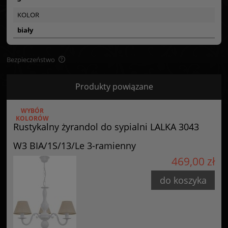
KOLOR
biały
Bezpieczeństwo
Bezpieczeństwo
Produkty powiązane
Certyfikaty i ostrzeżenie bezpieczeństwa
WYBÓR
Posiada oznaczenie CE (zgodność z normami UE).
KOLORÓW
Rustykalny żyrandol do sypialni LALKA 3043
Producent
W3 BIA/1S/13/Le 3-ramienny
GOLDSUN
469,00 zł
Starzyńskiego 6
42-224 Częstochowa, Polska
do koszyka
info@goldsun-lampy.pl