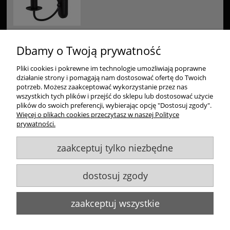
Dbamy o Twoją prywatność
Pliki cookies i pokrewne im technologie umożliwiają poprawne
Zakupy
działanie strony i pomagają nam dostosować ofertę do Twoich
potrzeb. Możesz zaakceptować wykorzystanie przez nas
Pomoc
wszystkich tych plików i przejść do sklepu lub dostosować użycie
plików do swoich preferencji, wybierając opcję "Dostosuj zgody".
Więcej o plikach cookies przeczytasz w naszej Polityce
Moje konto
prywatności.
zaakceptuj tylko niezbędne
Informacje
dostosuj zgody
Goldsun S.C.
, ul. Kukuczki 20/24, 42-224 Częstochowa,
609484395
,
info@goldsun-lampy.pl
Biuro, magazyn, zwroty, odbiór osobisty:
ul. Starzyńskiego 6, 42-224
zaakceptuj wszystkie
Częstochowa
Wszelkie Prawa Zastrzeżone. ©
Goldsun
2011-2023
Strony www Poznań
DesignOrka