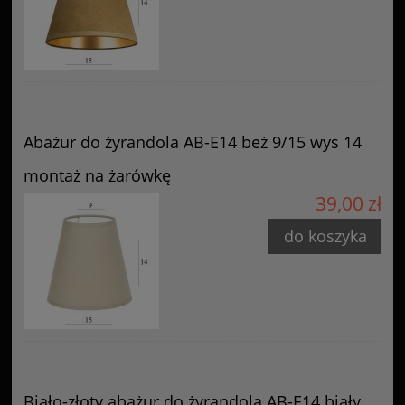
Abażur do żyrandola AB-E14 beż 9/15 wys 14
montaż na żarówkę
39,00 zł
do koszyka
Biało-złoty abażur do żyrandola AB-E14 biały