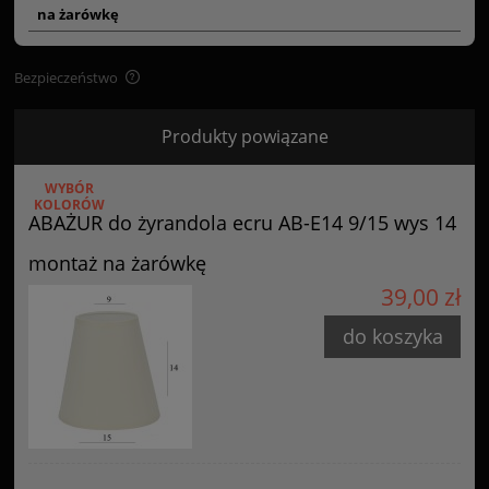
na żarówkę
Bezpieczeństwo
Bezpieczeństwo
Produkty powiązane
Certyfikaty i ostrzeżenie bezpieczeństwa
WYBÓR
Posiada oznaczenie CE (zgodność z normami UE).
KOLORÓW
ABAŻUR do żyrandola ecru AB-E14 9/15 wys 14
Producent
montaż na żarówkę
GOLDSUN
39,00 zł
Starzyńskiego 6
42-224 Częstochowa, Polska
do koszyka
info@goldsun-lampy.pl