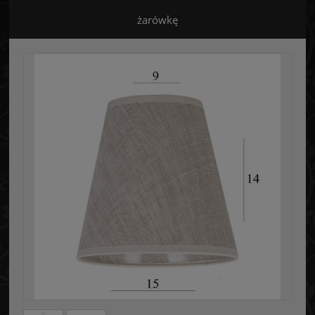
żarówkę