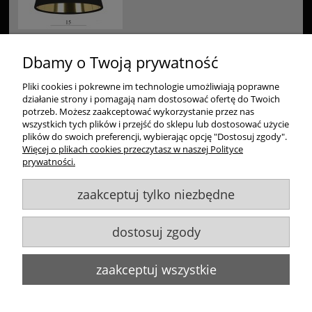
Dbamy o Twoją prywatność
Pliki cookies i pokrewne im technologie umożliwiają poprawne
Zakupy
działanie strony i pomagają nam dostosować ofertę do Twoich
potrzeb. Możesz zaakceptować wykorzystanie przez nas
wszystkich tych plików i przejść do sklepu lub dostosować użycie
Pomoc
plików do swoich preferencji, wybierając opcję "Dostosuj zgody".
Więcej o plikach cookies przeczytasz w naszej Polityce
Moje konto
prywatności.
zaakceptuj tylko niezbędne
Informacje
dostosuj zgody
Goldsun S.C.
, ul. Kukuczki 20/24, 42-224 Częstochowa,
609484395
,
info@goldsun-lampy.pl
Biuro, magazyn, zwroty, odbiór osobisty:
ul. Starzyńskiego 6, 42-224
zaakceptuj wszystkie
Częstochowa
Wszelkie Prawa Zastrzeżone. ©
Goldsun
2011-2023
Strony www Poznań
DesignOrka