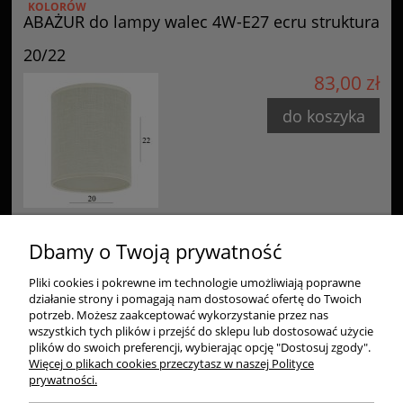
KOLORÓW
ABAŻUR do lampy walec 4W-E27 ecru struktura
20/22
83,00 zł
do koszyka
Dbamy o Twoją prywatność
Pliki cookies i pokrewne im technologie umożliwiają poprawne
Zakupy
działanie strony i pomagają nam dostosować ofertę do Twoich
potrzeb. Możesz zaakceptować wykorzystanie przez nas
Pomoc
wszystkich tych plików i przejść do sklepu lub dostosować użycie
plików do swoich preferencji, wybierając opcję "Dostosuj zgody".
Więcej o plikach cookies przeczytasz w naszej Polityce
Moje konto
prywatności.