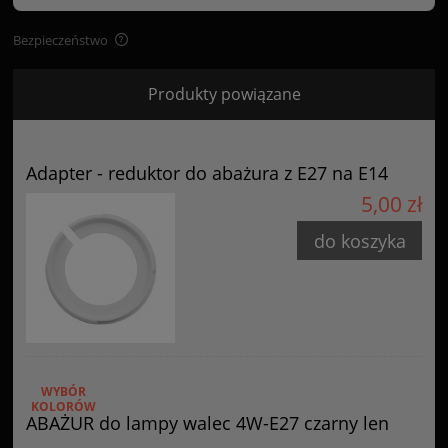
Bezpieczeństwo
Bezpieczeństwo
Produkty powiązane
Certyfikaty i ostrzeżenie bezpieczeństwa
Posiada oznaczenie CE (zgodność z normami UE).
Adapter - reduktor do abażura z E27 na E14
Producent
5,00 zł
GOLDSUN
do koszyka
Starzyńskiego 6
42-224 Częstochowa, Polska
info@goldsun-lampy.pl
WYBÓR
KOLORÓW
ABAŻUR do lampy walec 4W-E27 czarny len