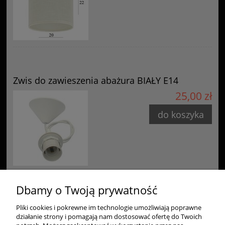
Zwis do zawieszenia abażura BIAŁY E14
25,00 zł
do koszyka
Dbamy o Twoją prywatność
Pliki cookies i pokrewne im technologie umożliwiają poprawne
Zakupy
działanie strony i pomagają nam dostosować ofertę do Twoich