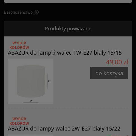
Bezpieczeństwo
Bezpieczeństwo
Produkty powiązane
Certyfikaty i ostrzeżenie bezpieczeństwa
WYBÓR
Posiada oznaczenie CE (zgodność z normami UE).
KOLORÓW
ABAŻUR do lampki walec 1W-E27 biały 15/15
Producent
49,00 zł
GOLDSUN
do koszyka
Starzyńskiego 6
42-224 Częstochowa, Polska
info@goldsun-lampy.pl
WYBÓR
KOLORÓW
ABAŻUR do lampy walec 2W-E27 biały 15/22