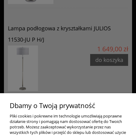
Lampa podłogowa z kryształkami JULIOS
11530-JU P H/J
1 649,00 zł
do koszyka
Dbamy o Twoją prywatność
Pliki cookies i pokrewne im technologie umożliwiają poprawne
Zakupy
działanie strony i pomagają nam dostosować ofertę do Twoich
potrzeb. Możesz zaakceptować wykorzystanie przez nas
wszystkich tych plików i przejść do sklepu lub dostosować użycie
Pomoc