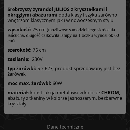
Srebrzysty żyrandol JULIOS z kryształkami i
okrągłymi abażurami
doda klasy i szyku zarówno
wnętrzom klasycznym jak i w nowoczesnym stylu
wysokość:
75 cm
(możliwość samodzielnego skrócenia
łańcucha, długość całkowita lampy na 1 oczku wynosi ok 60
cm)
szerokość:
76 cm
zasilanie:
230V
typ żarówki:
5 x E27; produkt sprzedawany jest bez
żarówek
moc max. żarówki:
60W
materiał:
konstrukcja metalowa w kolorze
CHROM,
abażury z tkaniny w kolorze jasnoszarym, bezbarwne
kryształy
Dane techniczne