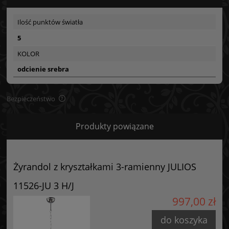
Ilość punktów światła
5
KOLOR
odcienie srebra
Bezpieczeństwo
Bezpieczeństwo
Produkty powiązane
Certyfikaty i ostrzeżenie bezpieczeństwa
Posiada oznaczenie CE (zgodność z normami UE).
Żyrandol z kryształkami 3-ramienny JULIOS
Producent
11526-JU 3 H/J
GOLDSUN
997,00 zł
Starzyńskiego 6
42-224 Częstochowa, Polska
do koszyka
info@goldsun-lampy.pl