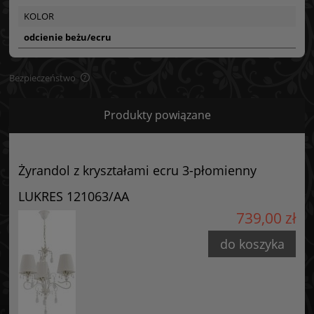
KOLOR
odcienie beżu/ecru
Bezpieczeństwo
Bezpieczeństwo
Produkty powiązane
Certyfikaty i ostrzeżenie bezpieczeństwa
Posiada oznaczenie CE (zgodność z normami UE).
Żyrandol z kryształami ecru 3-płomienny
Producent
LUKRES 121063/AA
GOLDSUN
739,00 zł
Starzyńskiego 6
42-224 Częstochowa, Polska
do koszyka
info@goldsun-lampy.pl