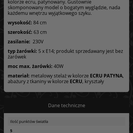
kolorze ecru, patynowany. Gustownie
skomponowany model o bogatym wyglądzie, nada
każdemu wnętrzu wyjątkowego szyku.
wysokość:
84 cm
szerokość:
63 cm
zasilanie:
230V
typ żarówki:
5 x E14; produkt sprzedawany jest bez
żarówek
moc max. żarówki:
40W
materiał:
metalowy stelaż w kolorze
ECRU PATYNA
,
abażury z tkaniny w kolorze
ECRU
, kryształy
Dane techniczne
Ilość punktów światła
5