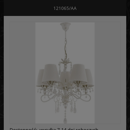
121065/AA
Dostępność:
wysyłka 7-14 dni roboczych