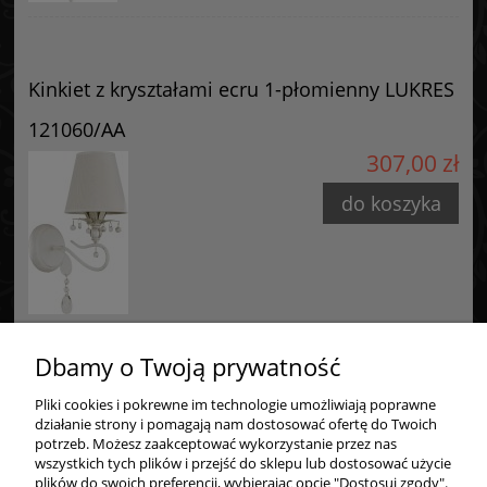
Kinkiet z kryształami ecru 1-płomienny LUKRES
121060/AA
307,00 zł
do koszyka
Dbamy o Twoją prywatność
Pliki cookies i pokrewne im technologie umożliwiają poprawne
Zakupy
działanie strony i pomagają nam dostosować ofertę do Twoich
potrzeb. Możesz zaakceptować wykorzystanie przez nas
Pomoc
wszystkich tych plików i przejść do sklepu lub dostosować użycie
plików do swoich preferencji, wybierając opcję "Dostosuj zgody".