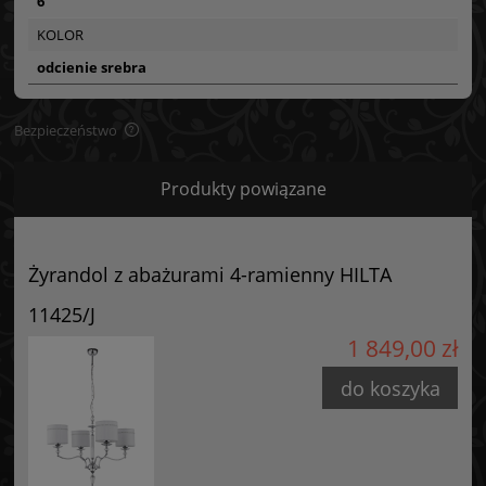
6
KOLOR
odcienie srebra
Bezpieczeństwo
Bezpieczeństwo
Produkty powiązane
Certyfikaty i ostrzeżenie bezpieczeństwa
Posiada oznaczenie CE (zgodność z normami UE).
Żyrandol z abażurami 4-ramienny HILTA
Producent
11425/J
GOLDSUN
1 849,00 zł
Starzyńskiego 6
42-224 Częstochowa, Polska
do koszyka
info@goldsun-lampy.pl