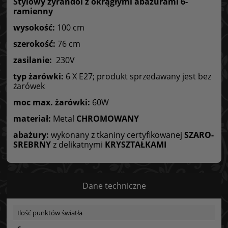
Stylowy żyrandol z okrągłymi abażurami
6-
ramienny
wysokość:
100 cm
szerokość:
76 cm
zasilanie:
230V
typ żarówki:
6 X E27; produkt sprzedawany jest bez
żarówek
moc max. żarówki:
60W
materiał:
Metal
CHROMOWANY
abażury:
wykonany z tkaniny certyfikowanej
SZARO-
SREBRNY
z delikatnymi
KRYSZTAŁKAMI
Dane techniczne
Ilość punktów światła