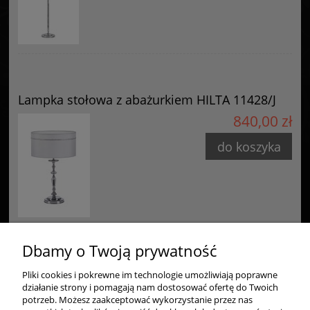
Lampka stołowa z abażurkiem HILTA 11428/J
840,00 zł
do koszyka
Dbamy o Twoją prywatność
Pliki cookies i pokrewne im technologie umożliwiają poprawne
Zakupy
działanie strony i pomagają nam dostosować ofertę do Twoich
potrzeb. Możesz zaakceptować wykorzystanie przez nas