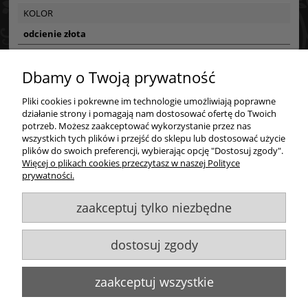
KOLOR
odcienie złota
Dbamy o Twoją prywatność
Bezpieczeństwo
Bezpieczeństwo
Pliki cookies i pokrewne im technologie umożliwiają poprawne
Zakupy
działanie strony i pomagają nam dostosować ofertę do Twoich
potrzeb. Możesz zaakceptować wykorzystanie przez nas
Certyfikaty i ostrzeżenie bezpieczeństwa
Pomoc
wszystkich tych plików i przejść do sklepu lub dostosować użycie
plików do swoich preferencji, wybierając opcję "Dostosuj zgody".
Posiada oznaczenie CE (zgodność z normami UE).
Więcej o plikach cookies przeczytasz w naszej Polityce
Moje konto
prywatności.
Producent
Maytoni GmbH
zaakceptuj tylko niezbędne
Informacje
Feldstiege 98C
48161 Münster, Niemcy
dostosuj zgody
Goldsun S.C.
, ul. Kukuczki 20/24, 42-224 Częstochowa,
609484395
,
info@maytoni.com
info@goldsun-lampy.pl
Biuro, magazyn, zwroty, odbiór osobisty:
ul. Starzyńskiego 6, 42-224
zaakceptuj wszystkie
Częstochowa
Wszelkie Prawa Zastrzeżone. ©
Goldsun
2011-2023
Strony www Poznań
DesignOrka