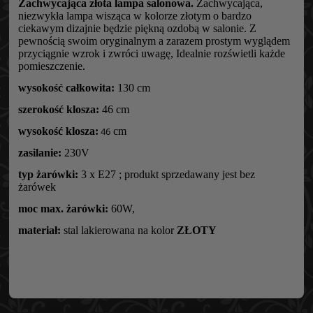
Zachwycająca złota lampa salonowa.
Zachwycająca,
niezwykła lampa wisząca w kolorze złotym o bardzo
ciekawym dizajnie będzie piękną ozdobą w salonie. Z
pewnością swoim oryginalnym a zarazem prostym wyglądem
przyciągnie wzrok i zwróci uwagę, Idealnie rozświetli każde
pomieszczenie.
wysokość całkowita:
130 cm
szerokość klosza:
46 cm
wysokość klosza:
46
cm
zasilanie:
230V
typ żarówki:
3 x E27 ; produkt sprzedawany jest bez
żarówek
moc max. żarówki:
60W,
materiał:
stal lakierowana na kolor
ZŁOTY