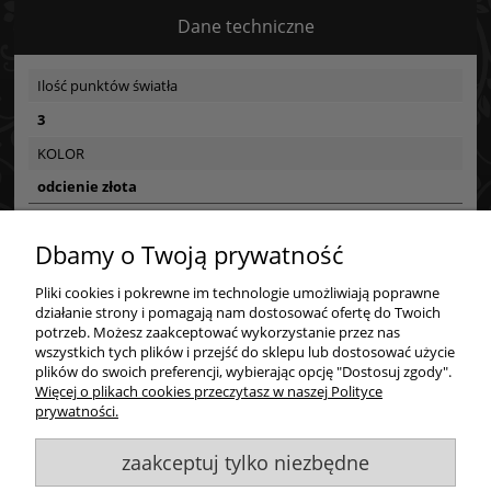
Dane techniczne
Ilość punktów światła
3
KOLOR
odcienie złota
Dbamy o Twoją prywatność
Bezpieczeństwo
Bezpieczeństwo
Pliki cookies i pokrewne im technologie umożliwiają poprawne
Zakupy
działanie strony i pomagają nam dostosować ofertę do Twoich
potrzeb. Możesz zaakceptować wykorzystanie przez nas
Certyfikaty i ostrzeżenie bezpieczeństwa
wszystkich tych plików i przejść do sklepu lub dostosować użycie
Pomoc
plików do swoich preferencji, wybierając opcję "Dostosuj zgody".
Posiada oznaczenie CE (zgodność z normami UE).
Więcej o plikach cookies przeczytasz w naszej Polityce
Moje konto
prywatności.
Producent
GOLDSUN
zaakceptuj tylko niezbędne
Informacje
Starzyńskiego 6