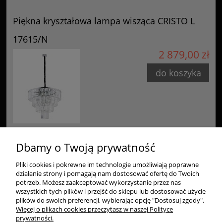
Piękna kryształowa lampa wisząca CRISTO L
17615/N
2 879,00 zł
do koszyka
Dbamy o Twoją prywatność
Pliki cookies i pokrewne im technologie umożliwiają poprawne
Zakupy
działanie strony i pomagają nam dostosować ofertę do Twoich
potrzeb. Możesz zaakceptować wykorzystanie przez nas
Pomoc
wszystkich tych plików i przejść do sklepu lub dostosować użycie
plików do swoich preferencji, wybierając opcję "Dostosuj zgody".
Więcej o plikach cookies przeczytasz w naszej Polityce
Moje konto
prywatności.