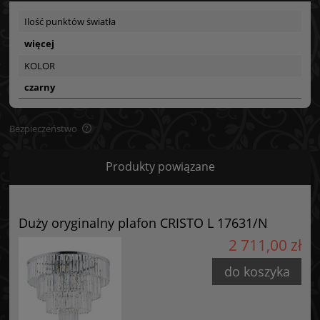
Ilość punktów światła
więcej
KOLOR
czarny
Bezpieczeństwo
Bezpieczeństwo
Produkty powiązane
Certyfikaty i ostrzeżenie bezpieczeństwa
Posiada oznaczenie CE (zgodność z normami UE).
Duży oryginalny plafon CRISTO L 17631/N
Producent
2 711,00 zł
GOLDSUN
do koszyka
Starzyńskiego 6
42-224 Częstochowa, Polska
info@goldsun-lampy.pl