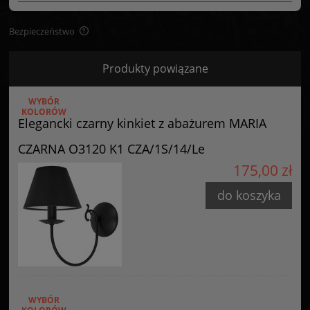
Bezpieczeństwo
Bezpieczeństwo
Produkty powiązane
Certyfikaty i ostrzeżenie bezpieczeństwa
WYBÓR
Posiada oznaczenie CE (zgodność z normami UE).
KOLORÓW
Elegancki czarny kinkiet z abażurem MARIA
Producent
CZARNA O3120 K1 CZA/1S/14/Le
GOLDSUN
175,00 zł
Starzyńskiego 6
42-224 Częstochowa, Polska
do koszyka
info@goldsun-lampy.pl
WYBÓR