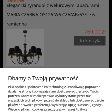
KOLORÓW
Elegancki żyrandol z welurowymi abażurami
MARIA CZARNA O3126 W6 CZA/AB/53/Le 6-
ramienna
769,00 zł
do koszyka
Dbamy o Twoją prywatność
Pliki cookies i pokrewne im technologie umożliwiają poprawne
Zakupy
działanie strony i pomagają nam dostosować ofertę do Twoich
potrzeb. Możesz zaakceptować wykorzystanie przez nas
wszystkich tych plików i przejść do sklepu lub dostosować użycie
Pomoc
plików do swoich preferencji, wybierając opcję "Dostosuj zgody".
Więcej o plikach cookies przeczytasz w naszej Polityce