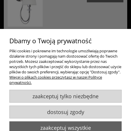
Dbamy o Twoją prywatność
Pliki cookies i pokrewne im technologie umożliwiają poprawne
Zakupy
działanie strony i pomagają nam dostosować ofertę do Twoich
potrzeb. Możesz zaakceptować wykorzystanie przez nas
Pomoc
wszystkich tych plików i przejść do sklepu lub dostosować użycie
plików do swoich preferencji, wybierając opcję "Dostosuj zgody".
Więcej o plikach cookies przeczytasz w naszej Polityce
Moje konto
prywatności.
zaakceptuj tylko niezbędne
Informacje
dostosuj zgody
Goldsun S.C.
, ul. Kukuczki 20/24, 42-224 Częstochowa,
609484395
,
info@goldsun-lampy.pl
Biuro, magazyn, zwroty, odbiór osobisty:
ul. Starzyńskiego 6, 42-224
zaakceptuj wszystkie
Częstochowa