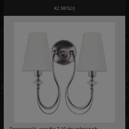
K2 SR/S2/J
Dostępność:
wysyłka 7-10 dni roboczych