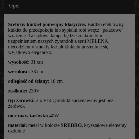
Opis
Srebrny kinkiet podwójny klasyczny.
Bardzo efektowny
kinkiet do przedpokoju lub sypialni robi wręcz "pałacowe"
wrażenie. Ta stylowa lampa będzie znakomitym
uzupełnieniem naszych żyrandoli z serii MELENA,
niecodzienny smukły kształt kinkietu prezentuje się
wyjątkowo elegancko.
wysokość:
31 cm
szerokość:
33 cm
odległość od ściany:
18 cm
zasilanie:
230V
typ żarówki:
2 x E14 ; produkt sprzedawany jest bez
żarówek
moc max. żarówki:
40W
materiał:
metal w kolorze
SREBRO,
kryształowe elementy
ozdobne