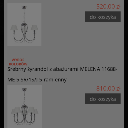
GOLDSUN
520,00 zł
Starzyńskiego 6
42-224 Częstochowa, Polska
do koszyka
info@goldsun-lampy.pl
WYBÓR
KOLORÓW
Srebrny żyrandol z abażurami MELENA 11688-
ME 5 SR/1S/J 5-ramienny
810,00 zł
do koszyka