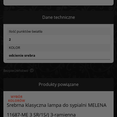
Dane techniczne
Ilość punktów światła
2
KOLOR
odcienie srebra
Bezpieczeństwo
Bezpieczeństwo
Produkty powiązane
Certyfikaty i ostrzeżenie bezpieczeństwa
WYBÓR
Posiada oznaczenie CE (zgodność z normami UE).
KOLORÓW
Srebrna klasyczna lampa do sypialni MELENA
Producent
11687-ME 3 SR/1S/J 3-ramienna