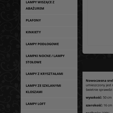
LAMPY WISZĄCE Z
ABAŻUREM
PLAFONY
KINKIETY
LAMPY PODŁOGOWE
LAMPKI NOCNE / LAMPY
STOŁOWE
LAMPY Z KRYSZTAŁAMI
Nowoczesna sre
umieszczony jest n
LAMPY ZE SZKLANYMI
świetnie sprawdzi
KLOSZAMI
wysokość:
50 cm
LAMPY LOFT
szerokość:
16 cm
zasilanie:
230V