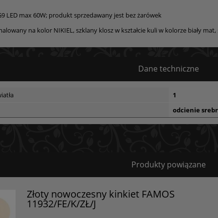
G9 LED max 60W; produkt sprzedawany jest bez żarówek
alowany na kolor NIKIEL, szklany klosz w kształcie kuli w kolorze biały mat,
Dane techniczne
iatła
1
odcienie sreb
Bezpieczeństwo
Produkty powiązane
Certyfikaty i ostrzeżenie bezpieczeństwa
Złoty nowoczesny kinkiet FAMOS
11932/FE/K/ZŁ/J
Posiada oznaczenie CE (zgodność z normami UE).