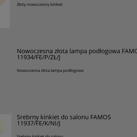
Producent
Złoty nowoczesny kinkiet
GOLDSUN
Starzyńskiego 6
42-224 Częstochowa, Polska
info@goldsun-lampy.pl
Nowoczesna złota lampa podłogowa FAM
11934/FE/P/ZŁ/J
Nowoczesna złota lampa podłogowa
Srebrny kinkiet do salonu FAMOS
11937/FE/K/NI/J
Srebrny kinkiet do salonu