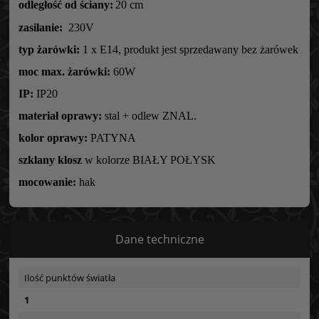
odległość od ściany:
20 cm
zasilanie:
230V
typ żarówki:
1 x E14, produkt jest sprzedawany bez żarówek
moc max. żarówki:
60W
IP:
IP20
materiał oprawy:
stal + odlew ZNAL.
kolor oprawy:
PATYNA
szklany klosz
w kolorze BIAŁY POŁYSK
mocowanie:
hak
Dane techniczne
Ilość punktów światła
1