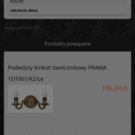
KOLOR
odcienie złota
Bezpieczeństwo
Bezpieczeństwo
Produkty powiązane
Certyfikaty i ostrzeżenie bezpieczeństwa
Posiada oznaczenie CE (zgodność z normami UE).
Podwójny kinkiet świecznikowy PRAMA
Producent
1O1001/K2/Le
GOLDSUN
186,00 zł
Starzyńskiego 6
42-224 Częstochowa, Polska
info@goldsun-lampy.pl