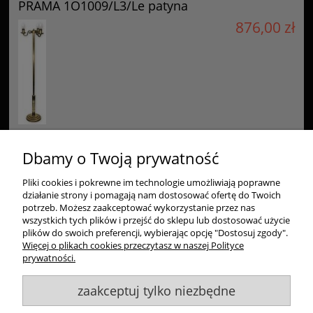
PRAMA 1O1009/L3/Le patyna
876,00 zł
Dbamy o Twoją prywatność
Pliki cookies i pokrewne im technologie umożliwiają poprawne
Zakupy
działanie strony i pomagają nam dostosować ofertę do Twoich
potrzeb. Możesz zaakceptować wykorzystanie przez nas
Pomoc
wszystkich tych plików i przejść do sklepu lub dostosować użycie
plików do swoich preferencji, wybierając opcję "Dostosuj zgody".
Więcej o plikach cookies przeczytasz w naszej Polityce
Moje konto
prywatności.
zaakceptuj tylko niezbędne
Informacje