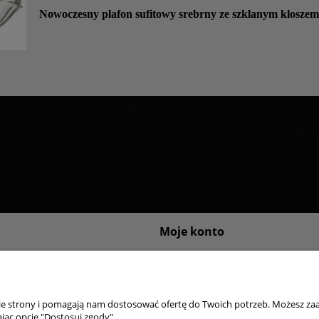
Nowoczesny plafon sufitowy srebrny ze szklanym klosze
Moje konto
sklepu internetowego
Logowanie
ywatności
Moje zamówienia
Przechowalnia
nie strony i pomagają nam dostosować ofertę do Twoich potrzeb. Możesz zaa
Ustawienia konta
jąc opcję "Dostosuj zgody".