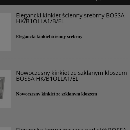
Certyfikaty i ostrzeżenie bezpieczeństwa
Elegancki kinkiet ścienny srebrny BOSSA
HK/B1OLLA1/B/EL
Posiada oznaczenie CE (zgodność z normami UE).
Producent
Elegancki kinkiet ścienny srebrny
Elstead Lighting
ul. Komandosów 3
32-085 Modlniczka, Polska
biuro@elsteadlighting.pl
Nowoczesny kinkiet ze szklanym kloszem
BOSSA HK/B1OLLA1/EL
Nowoczesny kinkiet ze szklanym kloszem
Elegancka lampa wisząca nad stół BOSSA