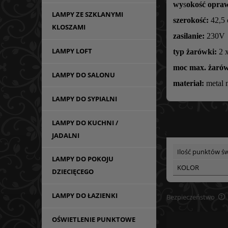
wy
s
okość opra
LAMPY ZE SZKLANYMI
szerokość:
42,5
KLOSZAMI
zasilanie:
230V
LAMPY LOFT
typ żarówki:
2 
moc max. żarów
LAMPY DO SALONU
materiał:
metal 
LAMPY DO SYPIALNI
LAMPY DO KUCHNI /
JADALNI
Ilość punktów św
LAMPY DO POKOJU
KOLOR
DZIECIĘCEGO
LAMPY DO ŁAZIENKI
Bezpieczeństwo
OŚWIETLENIE PUNKTOWE