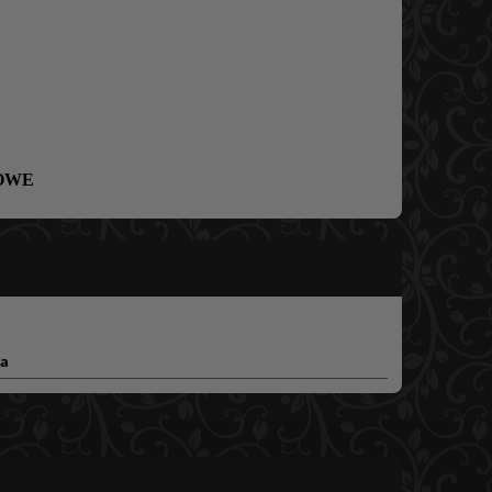
OWE
ra