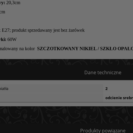
wy:
20,3cm
 cm
x E27; produkt sprzedawany jest bez żarówek
ki:
60W
malowany na kolor
SZCZOTKOWANY NIKIEL / SZKŁO OPAŁ
Dane techniczne
iatła
2
odcienie sreb
Bezpieczeństwo
Produkty powiązane