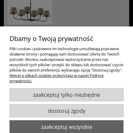
Dbamy o Twoją prywatność
Pliki cookies i pokrewne im technologie umożliwiają poprawne
Zakupy
działanie strony i pomagają nam dostosować ofertę do Twoich
potrzeb. Możesz zaakceptować wykorzystanie przez nas
wszystkich tych plików i przejść do sklepu lub dostosować użycie
Pomoc
plików do swoich preferencji, wybierając opcję "Dostosuj zgody".
Więcej o plikach cookies przeczytasz w naszej Polityce
Moje konto
prywatności.
zaakceptuj tylko niezbędne
Informacje
dostosuj zgody
Goldsun S.C.
, ul. Kukuczki 20/24, 42-224 Częstochowa,
609484395
,
info@goldsun-lampy.pl
Biuro, magazyn, zwroty, odbiór osobisty:
ul. Starzyńskiego 6, 42-224
zaakceptuj wszystkie
Częstochowa
Wszelkie Prawa Zastrzeżone. ©
Goldsun
2011-2023