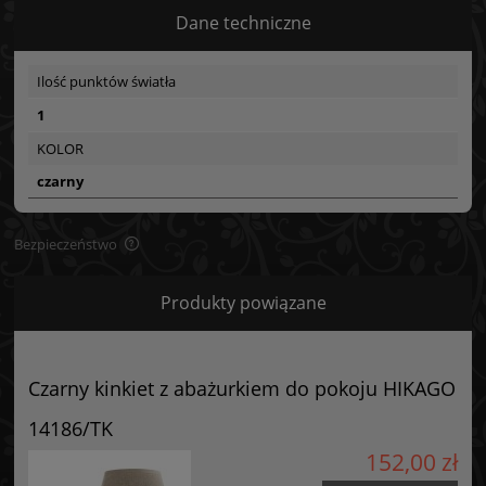
Dane techniczne
Ilość punktów światła
1
KOLOR
czarny
Bezpieczeństwo
Bezpieczeństwo
Produkty powiązane
Certyfikaty i ostrzeżenie bezpieczeństwa
Posiada oznaczenie CE (zgodność z normami UE).
Czarny kinkiet z abażurkiem do pokoju HIKAGO
Producent
14186/TK
GOLDSUN
152,00 zł
Starzyńskiego 6