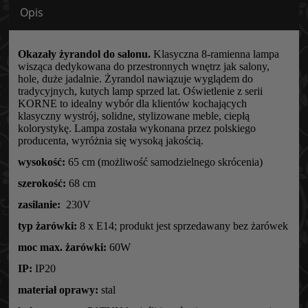
Opis
Okazały żyrandol do salonu.
Klasyczna 8-ramienna lampa
wisząca dedykowana do przestronnych wnętrz jak salony,
hole, duże jadalnie. Żyrandol nawiązuje wyglądem do
tradycyjnych, kutych lamp sprzed lat. Oświetlenie z serii
KORNE to idealny wybór dla klientów kochających
klasyczny wystrój, solidne, stylizowane meble, ciepłą
kolorystykę. Lampa została wykonana przez polskiego
producenta, wyróżnia się wysoką jakością.
wysokość:
65 cm (możliwość samodzielnego skrócenia)
szerokość:
68 cm
zasilanie:
230V
typ żarówki:
8 x E14; produkt jest sprzedawany bez żarówek
moc max. żarówki:
60W
IP:
IP20
materiał oprawy:
stal