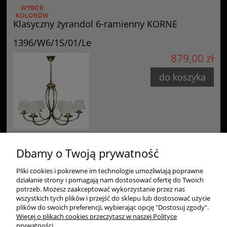
WYBÓR
KOLORÓW
Klasyczny żyrandol 6-ramienny KORNE
1396/W6/1S/01/Le
879,00 zł
do koszyka
Dbamy o Twoją prywatność
Pliki cookies i pokrewne im technologie umożliwiają poprawne
Zakupy
działanie strony i pomagają nam dostosować ofertę do Twoich
potrzeb. Możesz zaakceptować wykorzystanie przez nas
Pomoc
wszystkich tych plików i przejść do sklepu lub dostosować użycie
plików do swoich preferencji, wybierając opcję "Dostosuj zgody".
Więcej o plikach cookies przeczytasz w naszej Polityce
Moje konto
prywatności.