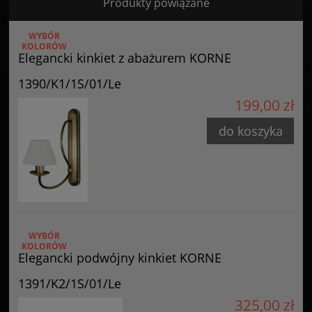
Produkty powiązane
Certyfikaty i ostrzeżenie bezpieczeństwa
WYBÓR
Posiada oznaczenie CE (zgodność z normami UE).
KOLORÓW
Elegancki kinkiet z abażurem KORNE
Producent
1390/K1/1S/01/Le
GOLDSUN
199,00 zł
Starzyńskiego 6
42-224 Częstochowa, Polska
do koszyka
info@goldsun-lampy.pl
WYBÓR
KOLORÓW
Elegancki podwójny kinkiet KORNE
1391/K2/1S/01/Le
325,00 zł