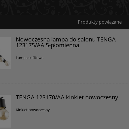
Bezpieczeństwo
Produkty powiązane
Certyfikaty i ostrzeżenie bezpieczeństwa
Nowoczesna lampa do salonu TENGA
123175/AA 5-płomienna
Posiada oznaczenie CE (zgodność z normami UE).
Producent
Lampa sufitowa
GOLDSUN
Starzyńskiego 6
42-224 Częstochowa, Polska
info@goldsun-lampy.pl
TENGA 123170/AA kinkiet nowoczesny
Kinkiet nowoczesny