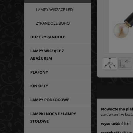
LAMPY WISZĄCE LED
ŻYRANDOLE BOHO
DUŻE ŻYRANDOLE
LAMPY WISZĄCE Z
ABAŻUREM
PLAFONY
KINKIETY
LAMPY PODŁOGOWE
Nowoczesny pla
LAMPKI NOCNE / LAMPY
żarówkami w kszta
STOŁOWE
wysokość:
41cm
szerokość:
48 cm