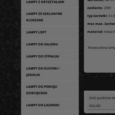
LAMPY Z KRYSZTAŁAMI
zasilanie:
230V
LAMPY ZE SZKLANYMI
typ żarówki:
3 x 
KLOSZAMI
moc max. żarówk
materiał:
metal 
LAMPY LOFT
LAMPY DO SALONU
Nowoczesna lampa
LAMPY DO SYPIALNI
LAMPY DO KUCHNI /
JADALNI
LAMPY DO POKOJU
DZIECIĘCEGO
Ilość punktów św
LAMPY DO ŁAZIENKI
KOLOR