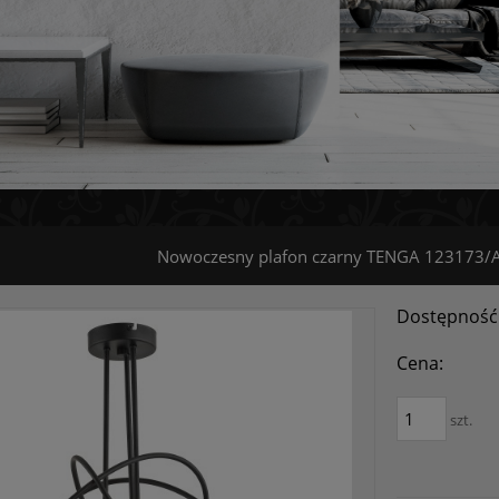
Nowoczesny plafon czarny TENGA 123173/
Dostępność
Cena:
szt.