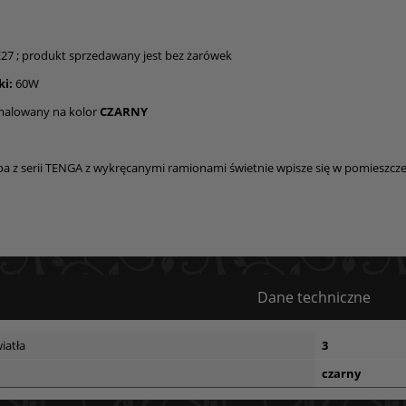
E27 ; produkt sprzedawany jest bez żarówek
i:
60W
malowany na kolor
CZARNY
 z serii TENGA z wykręcanymi ramionami świetnie wpisze się w pomieszcz
Dane techniczne
iatła
3
czarny