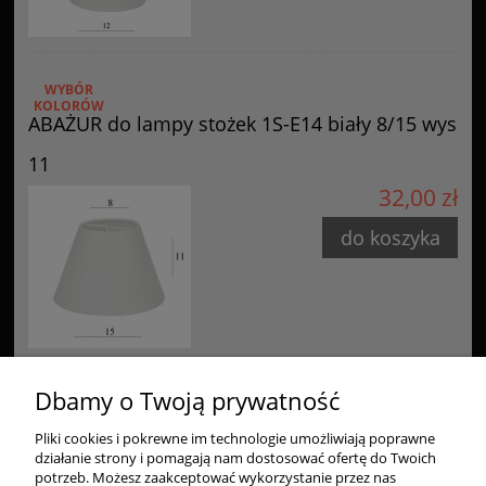
WYBÓR
KOLORÓW
ABAŻUR do lampy stożek 1S-E14 biały 8/15 wys
11
32,00 zł
do koszyka
Dbamy o Twoją prywatność
Pliki cookies i pokrewne im technologie umożliwiają poprawne
Zakupy
działanie strony i pomagają nam dostosować ofertę do Twoich
potrzeb. Możesz zaakceptować wykorzystanie przez nas