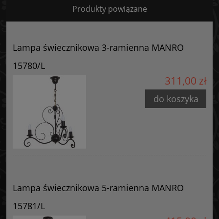
Produkty powiązane
Certyfikaty i ostrzeżenie bezpieczeństwa
Posiada oznaczenie CE (zgodność z normami UE).
Lampa świecznikowa 3-ramienna MANRO
Producent
15780/L
GOLDSUN
311,00 zł
Starzyńskiego 6
42-224 Częstochowa, Polska
do koszyka
info@goldsun-lampy.pl
Lampa świecznikowa 5-ramienna MANRO
15781/L