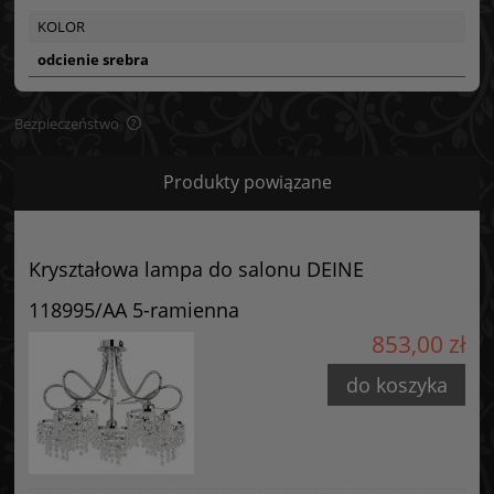
KOLOR
odcienie srebra
Bezpieczeństwo
Bezpieczeństwo
Produkty powiązane
Certyfikaty i ostrzeżenie bezpieczeństwa
Posiada oznaczenie CE (zgodność z normami UE).
Kryształowa lampa do salonu DEINE
Producent
118995/AA 5-ramienna
GOLDSUN
853,00 zł
Starzyńskiego 6
42-224 Częstochowa, Polska
do koszyka
info@goldsun-lampy.pl