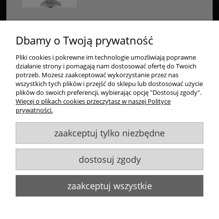
Dbamy o Twoją prywatność
Pliki cookies i pokrewne im technologie umożliwiają poprawne
Zakupy
działanie strony i pomagają nam dostosować ofertę do Twoich
potrzeb. Możesz zaakceptować wykorzystanie przez nas
Pomoc
wszystkich tych plików i przejść do sklepu lub dostosować użycie
plików do swoich preferencji, wybierając opcję "Dostosuj zgody".
Więcej o plikach cookies przeczytasz w naszej Polityce
Moje konto
prywatności.
zaakceptuj tylko niezbędne
Informacje
dostosuj zgody
Goldsun S.C.
, ul. Kukuczki 20/24, 42-224 Częstochowa,
609484395
,
info@goldsun-lampy.pl
Biuro, magazyn, zwroty, odbiór osobisty:
ul. Starzyńskiego 6, 42-224
zaakceptuj wszystkie
Częstochowa
Wszelkie Prawa Zastrzeżone. ©
Goldsun
2011-2023
Strony www Poznań
DesignOrka