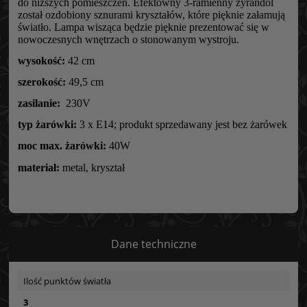
do niższych pomieszczeń. Efektowny 3-ramienny żyrandol
został ozdobiony sznurami kryształów, które pięknie załamują
światło. Lampa wisząca będzie pięknie prezentować się w
nowoczesnych wnętrzach o stonowanym wystroju.
wysokość:
42 cm
szerokość:
49,5 cm
zasilanie:
230V
typ żarówki:
3 x E14; produkt sprzedawany jest bez żarówek
moc max. żarówki:
40W
materiał:
metal, kryształ
Dane techniczne
Ilość punktów światła
3