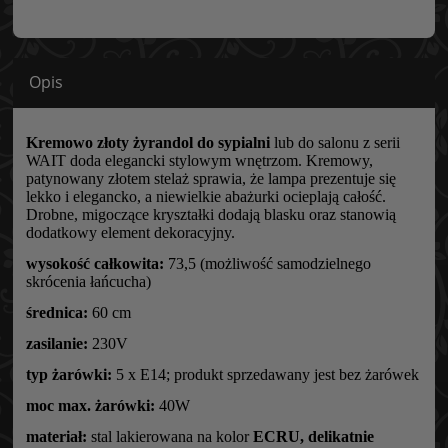
Opis
Kremowo złoty żyrandol do sypialni
lub do salonu z serii
WAIT doda elegancki stylowym wnętrzom. Kremowy,
patynowany złotem stelaż sprawia, że lampa prezentuje się
lekko i elegancko, a niewielkie abażurki ocieplają całość.
Drobne, migoczące kryształki dodają blasku oraz stanowią
dodatkowy element dekoracyjny.
wysokość całkowita:
73,5 (możliwość samodzielnego
skrócenia łańcucha)
średnica:
60 cm
zasilanie:
230V
typ żarówki:
5 x E14; produkt sprzedawany jest bez żarówek
moc max. żarówki:
40W
materiał:
stal lakierowana na kolor
ECRU, delikatnie