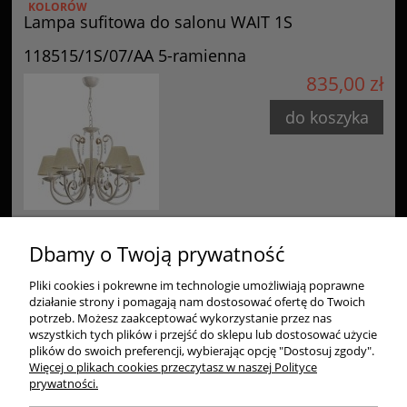
KOLORÓW
Lampa sufitowa do salonu WAIT 1S
118515/1S/07/AA 5-ramienna
835,00 zł
do koszyka
Dbamy o Twoją prywatność
Pliki cookies i pokrewne im technologie umożliwiają poprawne
Zakupy
działanie strony i pomagają nam dostosować ofertę do Twoich
potrzeb. Możesz zaakceptować wykorzystanie przez nas
Pomoc
wszystkich tych plików i przejść do sklepu lub dostosować użycie
plików do swoich preferencji, wybierając opcję "Dostosuj zgody".
Więcej o plikach cookies przeczytasz w naszej Polityce
Moje konto
prywatności.