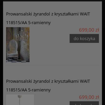
Certyfikaty i ostrzeżenie bezpieczeństwa
Posiada oznaczenie CE (zgodność z normami UE).
Prowansalski żyrandol z kryształkami WAIT
Producent
118515/AA 5-ramienny
GOLDSUN
699,00 zł
Starzyńskiego 6
42-224 Częstochowa, Polska
do koszyka
info@goldsun-lampy.pl
Prowansalski żyrandol z kryształkami WAIT
118515/AA 5-ramienny
699,00 zł