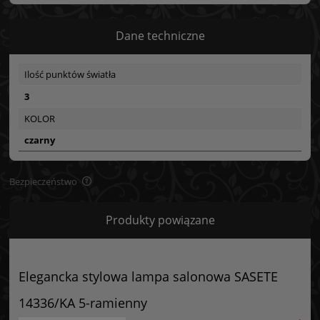
Dane techniczne
Ilość punktów światła
3
KOLOR
czarny
Bezpieczeństwo
Bezpieczeństwo
Produkty powiązane
Certyfikaty i ostrzeżenie bezpieczeństwa
Posiada oznaczenie CE (zgodność z normami UE).
Elegancka stylowa lampa salonowa SASETE
Producent
14336/KA 5-ramienny
GOLDSUN