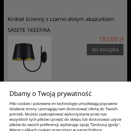
Kinkiet ścienny z czarno-złotym abażurkiem
SASETE 14337/KA
182,00 zł
do koszyka
Dbamy o Twoją prywatność
Pliki cookies i pokrewne im technologie umożliwiają poprawne
Zakupy
działanie strony i pomagają nam dostosować ofertę do Twoich
potrzeb. Możesz zaakceptować wykorzystanie przez nas
wszystkich tych plików i przejść do sklepu lub dostosować użycie
Pomoc
plików do swoich preferencji, wybierając opcję "Dostosuj zgody".
Więcej o plikach cookies przeczytasz w naszej Polityce