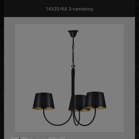
14335/KA 3-ramienny