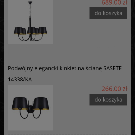
689,00 zł
Starzyńskiego 6
42-224 Częstochowa, Polska
do koszyka
info@goldsun-lampy.pl
Podwójny elegancki kinkiet na ścianę SASETE
14338/KA
266,00 zł
do koszyka