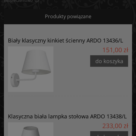
Bezpieczeństwo
Bezpieczeństwo
Produkty powiązane
Certyfikaty i ostrzeżenie bezpieczeństwa
Posiada oznaczenie CE (zgodność z normami UE).
Biały klasyczny kinkiet ścienny ARDO 13436/L
Producent
151,00 zł
GOLDSUN
do koszyka
Starzyńskiego 6
42-224 Częstochowa, Polska
info@goldsun-lampy.pl
Klasyczna biała lampka stołowa ARDO 13438/L
233,00 zł