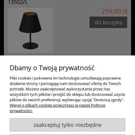
13502/L
259,00 zł
do koszyka
Dbamy o Twoją prywatność
Pliki cookies i pokrewne im technologie umożliwiają poprawne
Zakupy
działanie strony i pomagają nam dostosować ofertę do Twoich
potrzeb. Możesz zaakceptować wykorzystanie przez nas
Pomoc
wszystkich tych plików i przejść do sklepu lub dostosować użycie
plików do swoich preferencji, wybierając opcję "Dostosuj zgody".
Więcej o plikach cookies przeczytasz w naszej Polityce
Moje konto
prywatności.
zaakceptuj tylko niezbędne
Informacje